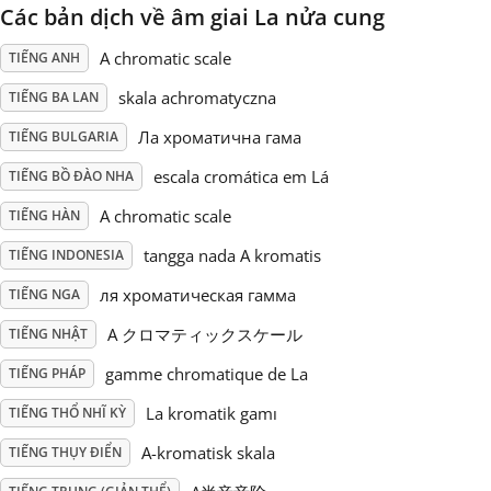
Các bản dịch về âm giai La nửa cung
Русский
A chromatic scale
TIẾNG ANH
skala achromatyczna
TIẾNG BA LAN
Svenska
Ла хроматична гама
TIẾNG BULGARIA
escala cromática em Lá
TIẾNG BỒ ĐÀO NHA
Tiếng Việt
A chromatic scale
TIẾNG HÀN
Türkçe
tangga nada A kromatis
TIẾNG INDONESIA
ля хроматическая гамма
TIẾNG NGA
Українська
A クロマティックスケール
TIẾNG NHẬT
gamme chromatique de La
TIẾNG PHÁP
简体中文
La kromatik gamı
TIẾNG THỔ NHĨ KỲ
A-kromatisk skala
TIẾNG THỤY ĐIỂN
繁體中文