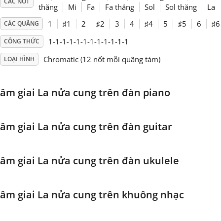
CÁC NỐT
thăng
Mi
Fa
Fa thăng
Sol
Sol thăng
La
Français
1
♯
1
2
♯
2
3
4
♯
4
5
♯
5
6
♯
6
CÁC QUÃNG
1-1-1-1-1-1-1-1-1-1-1-1
CÔNG THỨC
한국어
Chromatic (12 nốt mỗi quãng tám)
LOẠI HÌNH
हिन्दी
âm giai La nửa cung trên đàn piano
Italiano
âm giai La nửa cung trên đàn guitar
日本語
âm giai La nửa cung trên đàn ukulele
Polski
âm giai La nửa cung trên khuông nhạc
Português