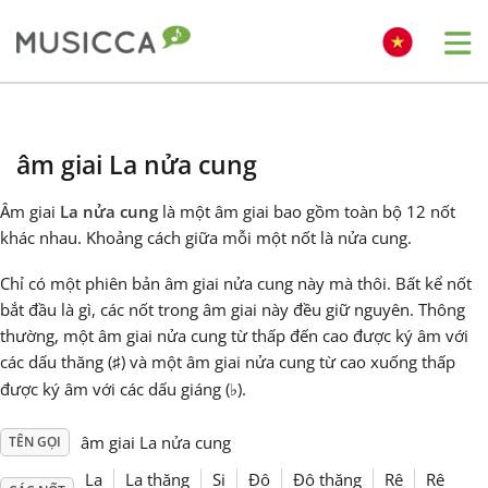
Me
Bahasa Indonesia
âm giai La nửa cung
Български
Âm giai
La nửa cung
là một âm giai bao gồm toàn bộ 12 nốt
khác nhau. Khoảng cách giữa mỗi một nốt là nửa cung.
Dansk
Chỉ có một phiên bản âm giai nửa cung này mà thôi. Bất kể nốt
bắt đầu là gì, các nốt trong âm giai này đều giữ nguyên. Thông
Deutsch
thường, một âm giai nửa cung từ thấp đến cao được ký âm với
các dấu thăng (
) và một âm giai nửa cung từ cao xuống thấp
♯
được ký âm với các dấu giáng (
).
♭
English
âm giai La nửa cung
TÊN GỌI
Español
La
La thăng
Si
Đô
Đô thăng
Rê
Rê