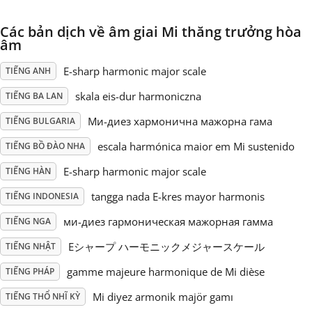
Русский
Các bản dịch về âm giai Mi thăng trưởng hòa
âm
E-sharp harmonic major scale
TIẾNG ANH
Svenska
skala eis-dur harmoniczna
TIẾNG BA LAN
Tiếng Việt
Mи-диез хармонична мажорна гама
TIẾNG BULGARIA
escala harmónica maior em Mi sustenido
TIẾNG BỒ ĐÀO NHA
Türkçe
E-sharp harmonic major scale
TIẾNG HÀN
tangga nada E-kres mayor harmonis
TIẾNG INDONESIA
Українська
ми-диез гармоническая мажорная гамма
TIẾNG NGA
Eシャープ ハーモニックメジャースケール
TIẾNG NHẬT
简体中文
gamme majeure harmonique de Mi dièse
TIẾNG PHÁP
繁體中文
Mi diyez armonik majör gamı
TIẾNG THỔ NHĨ KỲ