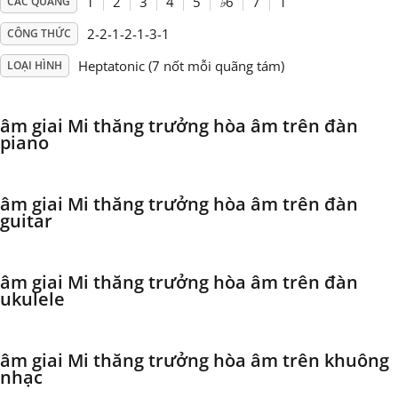
1
2
3
4
5
♭
6
7
1
CÁC QUÃNG
2-2-1-2-1-3-1
CÔNG THỨC
Français
Heptatonic (7 nốt mỗi quãng tám)
LOẠI HÌNH
한국어
âm giai Mi thăng trưởng hòa âm trên đàn
piano
हिन्दी
âm giai Mi thăng trưởng hòa âm trên đàn
Italiano
guitar
日本語
âm giai Mi thăng trưởng hòa âm trên đàn
ukulele
Polski
âm giai Mi thăng trưởng hòa âm trên khuông
nhạc
Português