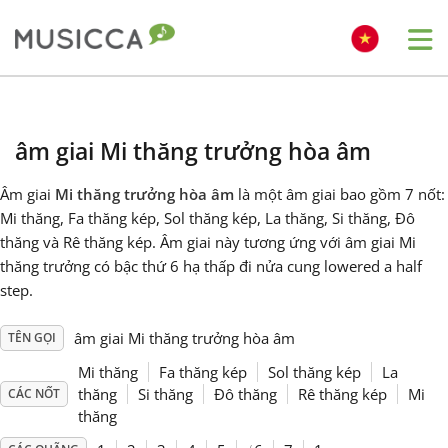
Me
Bahasa Indonesia
âm giai Mi thăng trưởng hòa âm
Български
Âm giai
Mi thăng trưởng hòa âm
là một âm giai bao gồm 7 nốt:
Mi thăng, Fa thăng kép, Sol thăng kép, La thăng, Si thăng, Đô
Dansk
thăng và Rê thăng kép. Âm giai này tương ứng với âm giai Mi
thăng trưởng có bậc thứ 6 hạ thấp đi nửa cung lowered a half
step.
Deutsch
âm giai Mi thăng trưởng hòa âm
TÊN GỌI
English
Mi thăng
Fa thăng kép
Sol thăng kép
La
thăng
Si thăng
Đô thăng
Rê thăng kép
Mi
CÁC NỐT
thăng
Español