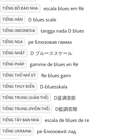
escala blues em Ré
TIẾNG BỒ ĐÀO NHA
Русский
D blues scale
TIẾNG HÀN
tangga nada D blues
TIẾNG INDONESIA
Svenska
ре блюзовая гамма
TIẾNG NGA
Tiếng Việt
D ブルーススケール
TIẾNG NHẬT
gamme de blues en Ré
TIẾNG PHÁP
Türkçe
Re blues gamı
TIẾNG THỔ NHĨ KỲ
D-bluesskala
TIẾNG THỤY ĐIỂN
Українська
D蓝调音阶
TIẾNG TRUNG (GIẢN THỂ)
D藍調音階
TIẾNG TRUNG (PHỒN THỂ)
简体中文
escala de blues de re
TIẾNG TÂY BAN NHA
ре блюзовий лад
TIẾNG UKRAINA
繁體中文