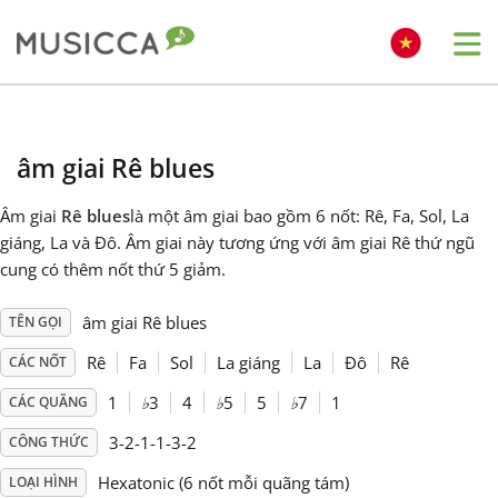
Me
Bahasa Indonesia
âm giai Rê blues
Български
Âm giai
Rê blues
là một âm giai bao gồm 6 nốt: Rê, Fa, Sol, La
giáng, La và Đô. Âm giai này tương ứng với âm giai Rê thứ ngũ
Dansk
cung có thêm nốt thứ 5 giảm.
âm giai Rê blues
TÊN GỌI
Deutsch
Rê
Fa
Sol
La giáng
La
Đô
Rê
CÁC NỐT
English
1
♭
3
4
♭
5
5
♭
7
1
CÁC QUÃNG
3-2-1-1-3-2
CÔNG THỨC
Español
Hexatonic (6 nốt mỗi quãng tám)
LOẠI HÌNH