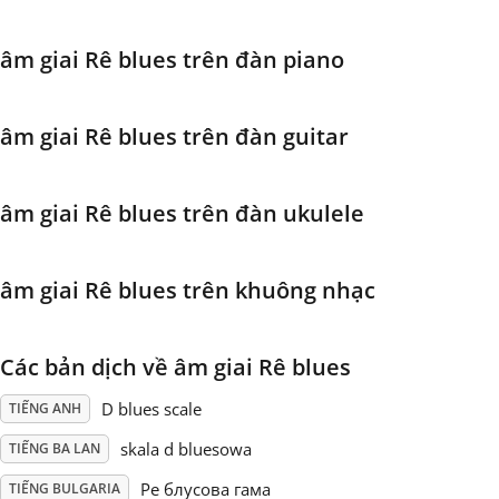
Français
âm giai Rê blues trên đàn piano
한국어
âm giai Rê blues trên đàn guitar
हिन्दी
âm giai Rê blues trên đàn ukulele
Italiano
âm giai Rê blues trên khuông nhạc
日本語
Các bản dịch về âm giai Rê blues
Polski
D blues scale
TIẾNG ANH
skala d bluesowa
TIẾNG BA LAN
Português
Ре блусова гама
TIẾNG BULGARIA