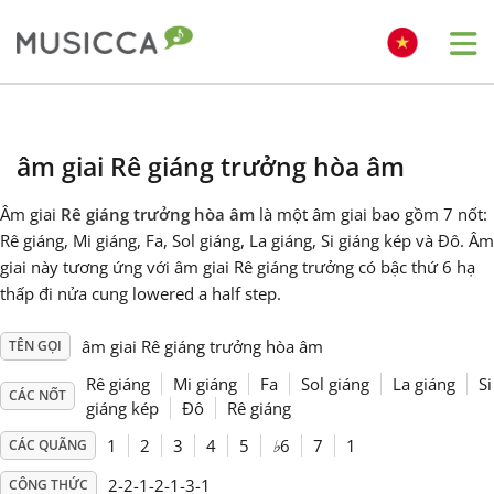
Me
Bahasa Indonesia
âm giai Rê giáng trưởng hòa âm
Български
Âm giai
Rê giáng trưởng hòa âm
là một âm giai bao gồm 7 nốt:
Rê giáng, Mi giáng, Fa, Sol giáng, La giáng, Si giáng kép và Đô. Âm
Dansk
giai này tương ứng với âm giai Rê giáng trưởng có bậc thứ 6 hạ
thấp đi nửa cung lowered a half step.
Deutsch
âm giai Rê giáng trưởng hòa âm
TÊN GỌI
Rê giáng
Mi giáng
Fa
Sol giáng
La giáng
Si
CÁC NỐT
English
giáng kép
Đô
Rê giáng
1
2
3
4
5
♭
6
7
1
CÁC QUÃNG
Español
2-2-1-2-1-3-1
CÔNG THỨC