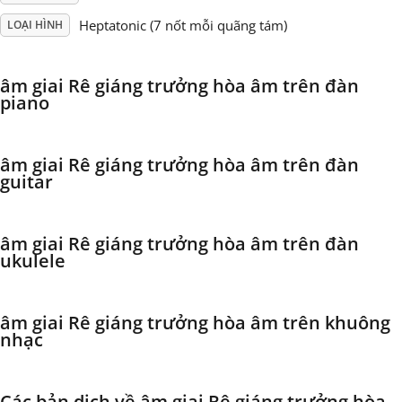
Heptatonic (7 nốt mỗi quãng tám)
LOẠI HÌNH
Français
âm giai Rê giáng trưởng hòa âm trên đàn
한국어
piano
हिन्दी
âm giai Rê giáng trưởng hòa âm trên đàn
guitar
Italiano
âm giai Rê giáng trưởng hòa âm trên đàn
ukulele
日本語
âm giai Rê giáng trưởng hòa âm trên khuông
Polski
nhạc
Português
Các bản dịch về âm giai Rê giáng trưởng hòa