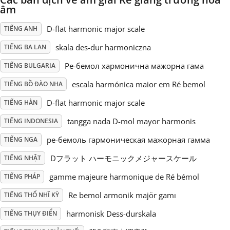
âm
Русский
D-flat harmonic major scale
TIẾNG ANH
skala des-dur harmoniczna
TIẾNG BA LAN
Svenska
Ре-бемол хармонична мажорна гама
TIẾNG BULGARIA
escala harmónica maior em Ré bemol
TIẾNG BỒ ĐÀO NHA
Tiếng Việt
D-flat harmonic major scale
TIẾNG HÀN
Türkçe
tangga nada D-mol mayor harmonis
TIẾNG INDONESIA
ре-бемоль гармоническая мажорная гамма
TIẾNG NGA
Українська
Dフラット ハーモニックメジャースケール
TIẾNG NHẬT
gamme majeure harmonique de Ré bémol
TIẾNG PHÁP
简体中文
Re bemol armonik majör gamı
TIẾNG THỔ NHĨ KỲ
harmonisk Dess-durskala
TIẾNG THỤY ĐIỂN
繁體中文