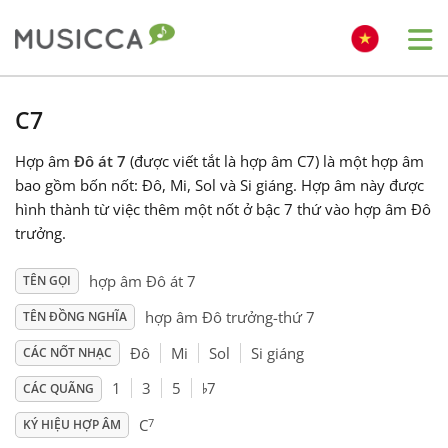
Me
Bahasa Indonesia
C7
Hợp âm
Đô át 7
(được viết tắt là hợp âm C7) là một hợp âm
Български
bao gồm bốn nốt: Đô, Mi, Sol và Si giáng. Hợp âm này được
hình thành từ việc thêm một nốt ở bậc 7 thứ vào hợp âm Đô
Dansk
trưởng.
hợp âm Đô át 7
TÊN GỌI
Deutsch
hợp âm Đô trưởng-thứ 7
TÊN ĐỒNG NGHĨA
Đô
Mi
Sol
Si giáng
CÁC NỐT NHẠC
English
♭
1
3
5
7
CÁC QUÃNG
7
Español
C
KÝ HIỆU HỢP ÂM