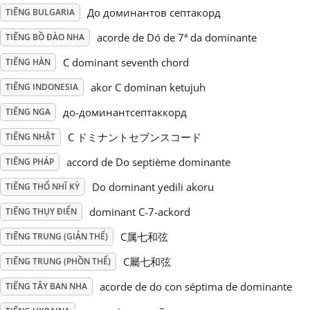
До доминантов септакорд
TIẾNG BULGARIA
Русский
acorde de Dó de 7ª da dominante
TIẾNG BỒ ĐÀO NHA
C dominant seventh chord
TIẾNG HÀN
Svenska
akor C dominan ketujuh
TIẾNG INDONESIA
до-доминантсептаккорд
TIẾNG NGA
Tiếng Việt
C ドミナントセブンスコード
TIẾNG NHẬT
Türkçe
accord de Do septième dominante
TIẾNG PHÁP
Do dominant yedili akoru
TIẾNG THỔ NHĨ KỲ
Українська
dominant C-7-ackord
TIẾNG THỤY ĐIỂN
C属七和弦
TIẾNG TRUNG (GIẢN THỂ)
简体中文
C屬七和弦
TIẾNG TRUNG (PHỒN THỂ)
acorde de do con séptima de dominante
TIẾNG TÂY BAN NHA
繁體中文