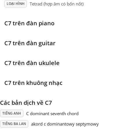
Tetrad (hợp âm có bốn nốt)
LOẠI HÌNH
Français
C7 trên đàn piano
한국어
C7 trên đàn guitar
हिन्दी
C7 trên đàn ukulele
Italiano
C7 trên khuông nhạc
日本語
Các bản dịch về C7
Polski
C dominant seventh chord
TIẾNG ANH
Português
akord c dominantowy septymowy
TIẾNG BA LAN