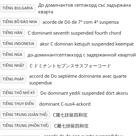
До доминантов септакорд със задържана
TIẾNG BULGARIA
кварта
Русский
acorde de Dó de 7ª com 4ª suspensa
TIẾNG BỒ ĐÀO NHA
Svenska
C dominant seventh suspended fourth chord
TIẾNG HÀN
akor C dominan ketujuh suspended keempat
TIẾNG INDONESIA
Tiếng Việt
до-доминантсептаккорд с задержанной квартой
TIẾNG NGA
C ドミナントセブンスサスフォーコード
TIẾNG NHẬT
Türkçe
accord de Do septième dominante avec quarte
TIẾNG PHÁP
suspendue
Українська
Do dominant yedili suspended dört akoru
TIẾNG THỔ NHĨ KỲ
dominant C-sus4-ackord
TIẾNG THỤY ĐIỂN
简体中文
C属七挂留四和弦
TIẾNG TRUNG (GIẢN THỂ)
C屬七掛留四和弦
TIẾNG TRUNG (PHỒN THỂ)
繁體中文