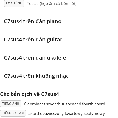
Tetrad (hợp âm có bốn nốt)
LOẠI HÌNH
Français
C7sus4 trên đàn piano
한국어
C7sus4 trên đàn guitar
हिन्दी
C7sus4 trên đàn ukulele
Italiano
C7sus4 trên khuông nhạc
日本語
Các bản dịch về C7sus4
Polski
C dominant seventh suspended fourth chord
TIẾNG ANH
Português
akord c zawieszony kwartowy septymowy
TIẾNG BA LAN