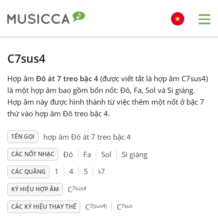
Me
Bahasa Indonesia
C7sus4
Hợp âm
Đô át 7 treo bậc 4
(được viết tắt là hợp âm C7sus4)
Български
là một hợp âm bao gồm bốn nốt: Đô, Fa, Sol và Si giáng.
Hợp âm này được hình thành từ việc thêm một nốt ở bậc 7
Dansk
thứ vào hợp âm Đô treo bậc 4.
hợp âm Đô át 7 treo bậc 4
TÊN GỌI
Deutsch
Đô
Fa
Sol
Si giáng
CÁC NỐT NHẠC
♭
1
4
5
7
CÁC QUÃNG
English
7sus4
C
KÝ HIỆU HỢP ÂM
7(sus4)
7sus
Español
C
C
CÁC KÝ HIỆU THAY THẾ