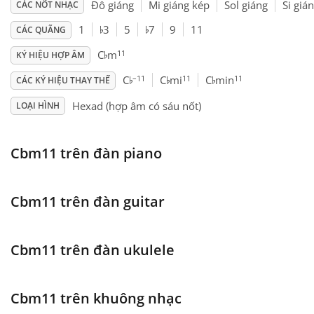
Đô giáng
Mi giáng kép
Sol giáng
Si giá
CÁC NỐT NHẠC
♭
♭
Français
1
3
5
7
9
11
CÁC QUÃNG
♭
11
C
m
KÝ HIỆU HỢP ÂM
♭
♭
♭
한국어
–11
11
11
C
C
mi
C
min
CÁC KÝ HIỆU THAY THẾ
Hexad (hợp âm có sáu nốt)
LOẠI HÌNH
हिन्दी
Cbm11 trên đàn piano
Italiano
Cbm11 trên đàn guitar
日本語
Cbm11 trên đàn ukulele
Polski
Cbm11 trên khuông nhạc
Português