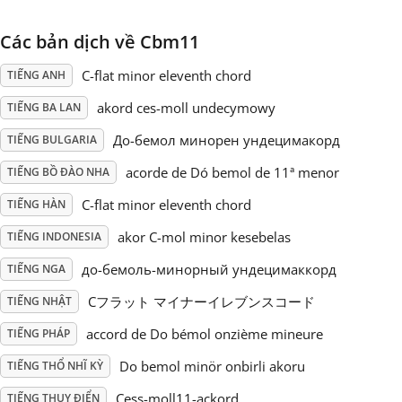
Русский
Các bản dịch về Cbm11
C-flat minor eleventh chord
TIẾNG ANH
Svenska
akord ces-moll undecymowy
TIẾNG BA LAN
До-бемол минорен ундецимакорд
TIẾNG BULGARIA
Tiếng Việt
acorde de Dó bemol de 11ª menor
TIẾNG BỒ ĐÀO NHA
C-flat minor eleventh chord
TIẾNG HÀN
Türkçe
akor C-mol minor kesebelas
TIẾNG INDONESIA
Українська
до-бемоль-минорный ундецимаккорд
TIẾNG NGA
Cフラット マイナーイレブンスコード
TIẾNG NHẬT
简体中文
accord de Do bémol onzième mineure
TIẾNG PHÁP
Do bemol minör onbirli akoru
TIẾNG THỔ NHĨ KỲ
繁體中文
Cess-moll11-ackord
TIẾNG THỤY ĐIỂN