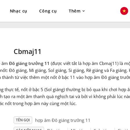
Nhạc cụ
Công cụ
Thêm
Cbmaj11
p âm
Đô giáng trưởng 11
(được viết tắt là hợp âm Cbmaj11) là 
nốt: Đô giáng, Mi giáng, Sol giáng, Si giáng, Rê giáng và Fa gián
h thành từ việc thêm một nốt ở bậc 11 vào hợp âm Đô giáng trưở
g thực tế, nốt ở bậc 5 (Sol giáng) thường bị bỏ qua khi chơi hợ
h tạo ra một âm thanh quá nghịch tai và bởi vì không phải lúc nào
ác nốt trong hợp âm này cùng một lúc.
hợp âm Đô giáng trưởng 11
TÊN GỌI