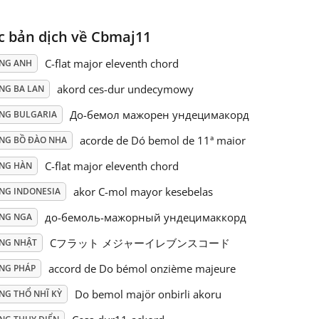
c bản dịch về Cbmaj11
C-flat major eleventh chord
ẾNG ANH
akord ces-dur undecymowy
NG BA LAN
До-бемол мажорен ундецимакорд
ẾNG BULGARIA
acorde de Dó bemol de 11ª maior
ẾNG BỒ ĐÀO NHA
C-flat major eleventh chord
ẾNG HÀN
akor C-mol mayor kesebelas
ẾNG INDONESIA
до-бемоль-мажорный ундецимаккорд
ẾNG NGA
Cフラット メジャーイレブンスコード
ẾNG NHẬT
accord de Do bémol onzième majeure
ẾNG PHÁP
Do bemol majör onbirli akoru
NG THỔ NHĨ KỲ