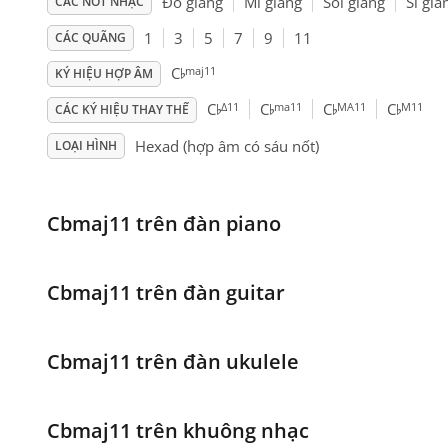
Đô giáng
Mi giáng
Sol giáng
Si giá
CÁC NỐT NHẠC
1
3
5
7
9
11
CÁC QUÃNG
♭
maj11
C
KÝ HIỆU HỢP ÂM
♭
♭
♭
♭
Δ11
ma11
MA11
M11
C
C
C
C
CÁC KÝ HIỆU THAY THẾ
Hexad (hợp âm có sáu nốt)
LOẠI HÌNH
Cbmaj11 trên đàn piano
Cbmaj11 trên đàn guitar
Cbmaj11 trên đàn ukulele
Cbmaj11 trên khuông nhạc