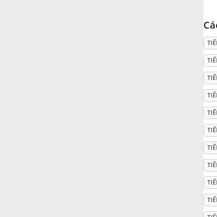
Русский
Cá
TI
Svenska
TIẾ
TI
Tiếng Việt
TI
Türkçe
TI
TI
Українська
TI
TI
简体中文
TI
TIẾ
繁體中文