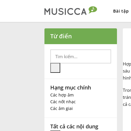
Bài tập
Bahasa Indonesia
Từ điển
Български
Hợ
Dansk
sáu 
hìn
Hạng mục chính
Deutsch
Tron
Các hợp âm
trán
Các nốt nhạc
cả c
English
Các âm giai
Español
Tất cả các nội dung