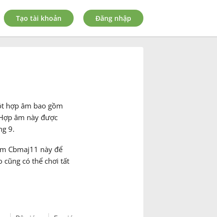
Tạo tài khoản
Đăng nhập
một hợp âm bao gồm
g. Hợp âm này được
ng 9.
p âm Cbmaj11 này để
 cũng có thể chơi tất