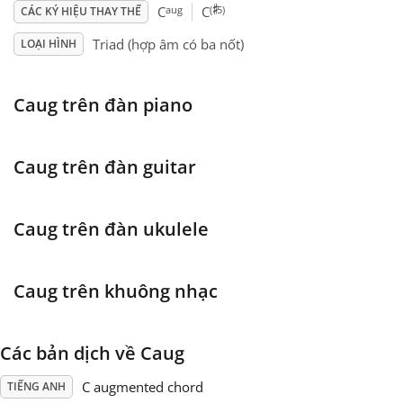
♯
aug
(
5)
C
C
CÁC KÝ HIỆU THAY THẾ
Français
Triad (hợp âm có ba nốt)
LOẠI HÌNH
한국어
Caug trên đàn piano
हिन्दी
Caug trên đàn guitar
Italiano
Caug trên đàn ukulele
日本語
Caug trên khuông nhạc
Polski
Các bản dịch về Caug
Português
C augmented chord
TIẾNG ANH