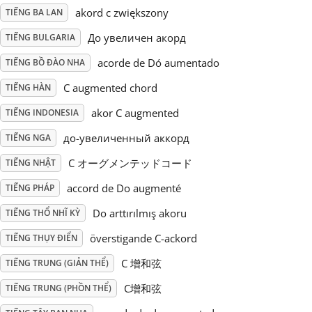
akord c zwiększony
TIẾNG BA LAN
Русский
До увеличен акорд
TIẾNG BULGARIA
acorde de Dó aumentado
TIẾNG BỒ ĐÀO NHA
Svenska
C augmented chord
TIẾNG HÀN
akor C augmented
TIẾNG INDONESIA
Tiếng Việt
до-увеличенный аккорд
TIẾNG NGA
Türkçe
C オーグメンテッドコード
TIẾNG NHẬT
accord de Do augmenté
TIẾNG PHÁP
Українська
Do arttırılmış akoru
TIẾNG THỔ NHĨ KỲ
överstigande C-ackord
TIẾNG THỤY ĐIỂN
简体中文
C 增和弦
TIẾNG TRUNG (GIẢN THỂ)
C增和弦
TIẾNG TRUNG (PHỒN THỂ)
繁體中文