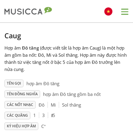
Me
Bahasa Indonesia
Caug
Hợp âm
Đô tăng
(được viết tắt là hợp âm Caug) là một hợp
Български
âm gồm ba nốt: Đô, Mi và Sol thăng. Hợp âm này được hình
thành từ việc tăng nốt ở bậc 5 của hợp âm Đô trưởng lên
Dansk
nửa cung.
hợp âm Đô tăng
TÊN GỌI
Deutsch
hợp âm Đô tăng gồm ba nốt
TÊN ĐỒNG NGHĨA
Đô
Mi
Sol thăng
CÁC NỐT NHẠC
English
♯
1
3
5
CÁC QUÃNG
+
Español
C
KÝ HIỆU HỢP ÂM