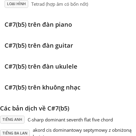
Tetrad (hợp âm có bốn nốt)
LOẠI HÌNH
Français
C#7(b5) trên đàn piano
한국어
C#7(b5) trên đàn guitar
हिन्दी
C#7(b5) trên đàn ukulele
Italiano
C#7(b5) trên khuông nhạc
日本語
Các bản dịch về C#7(b5)
Polski
C-sharp dominant seventh flat five chord
TIẾNG ANH
Português
akord cis dominantowy septymowy z obniżoną
TIẾNG BA LAN