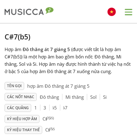
Me
Bahasa Indonesia
C#7(b5)
Hợp âm
Đô thăng át 7 giáng 5
(được viết tắt là hợp âm
Български
C#7(b5)) là một hợp âm bao gồm bốn nốt: Đô thăng, Mi
thăng, Sol và Si. Hợp âm này được hình thành từ việc hạ nốt
Dansk
ở bậc 5 của hợp âm Đô thăng át 7 xuống nửa cung.
hợp âm Đô thăng át 7 giáng 5
TÊN GỌI
Deutsch
Đô thăng
Mi thăng
Sol
Si
CÁC NỐT NHẠC
♭
♭
1
3
5
7
CÁC QUÃNG
English
♭
♯
7(
5)
C
KÝ HIỆU HỢP ÂM
♭
♯
7
5
C
Español
KÝ HIỆU THAY THẾ