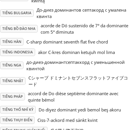
kwintą
До-диез доминантов септакорд с умалена
Русский
TIẾNG BULGARIA
квинта
acorde de Dó sustenido de 7ª da dominante
TIẾNG BỒ ĐÀO NHA
Svenska
com 5ª diminuta
C-sharp dominant seventh flat five chord
TIẾNG HÀN
Tiếng Việt
akor C-kres dominan ketujuh mol lima
TIẾNG INDONESIA
до-диез-доминантсептаккорд с уменьшенной
TIẾNG NGA
Türkçe
квинтой
Cシャープ ドミナントセブンスフラットファイブコ
TIẾNG NHẬT
ード
Українська
accord de Do dièse septième dominante avec
TIẾNG PHÁP
quinte bémol
简体中文
Do diyez dominant yedi bemol beş akoru
TIẾNG THỔ NHĨ KỲ
Ciss-7-ackord med sänkt kvint
TIẾNG THỤY ĐIỂN
繁體中文