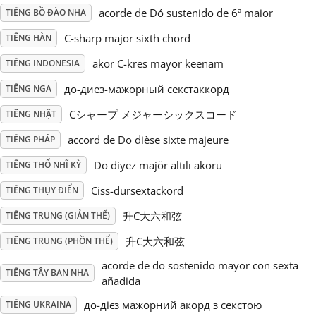
acorde de Dó sustenido de 6ª maior
TIẾNG BỒ ĐÀO NHA
Русский
C-sharp major sixth chord
TIẾNG HÀN
akor C-kres mayor keenam
TIẾNG INDONESIA
Svenska
до-диез-мажорный секстаккорд
TIẾNG NGA
Cシャープ メジャーシックスコード
TIẾNG NHẬT
Tiếng Việt
accord de Do dièse sixte majeure
TIẾNG PHÁP
Türkçe
Do diyez majör altılı akoru
TIẾNG THỔ NHĨ KỲ
Ciss-dursextackord
TIẾNG THỤY ĐIỂN
Українська
升C大六和弦
TIẾNG TRUNG (GIẢN THỂ)
升C大六和弦
TIẾNG TRUNG (PHỒN THỂ)
简体中文
acorde de do sostenido mayor con sexta
TIẾNG TÂY BAN NHA
añadida
繁體中文
до-дієз мажорний акорд з секстою
TIẾNG UKRAINA