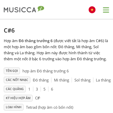
Me
Bahasa Indonesia
C#6
Hợp âm
Đô thăng trưởng 6
(được viết tắt là hợp âm C#6) là
Български
một hợp âm bao gồm bốn nốt: Đô thăng, Mi thăng, Sol
thăng và La thăng. Hợp âm này được hình thành từ việc
Dansk
thêm một nốt ở bậc 6 trưởng vào hợp âm Đô thăng trưởng.
hợp âm Đô thăng trưởng 6
TÊN GỌI
Deutsch
Đô thăng
Mi thăng
Sol thăng
La thăng
CÁC NỐT NHẠC
1
3
5
6
CÁC QUÃNG
English
♯
6
C
KÝ HIỆU HỢP ÂM
Español
Tetrad (hợp âm có bốn nốt)
LOẠI HÌNH