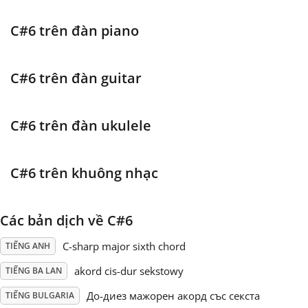
Français
C#6 trên đàn piano
한국어
C#6 trên đàn guitar
हिन्दी
C#6 trên đàn ukulele
Italiano
C#6 trên khuông nhạc
日本語
Các bản dịch về C#6
C-sharp major sixth chord
TIẾNG ANH
Polski
akord cis-dur sekstowy
TIẾNG BA LAN
Português
До-диез мажорен акорд със секста
TIẾNG BULGARIA