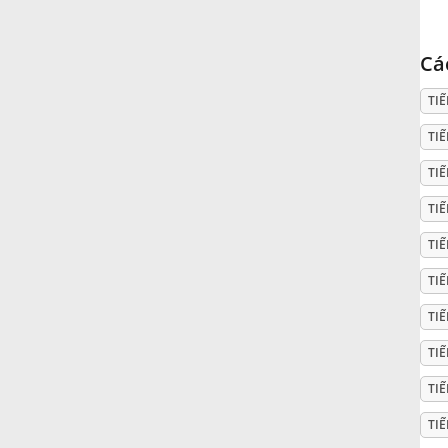
Русский
Cá
TI
Svenska
TIẾ
Tiếng Việt
TI
TI
Türkçe
TI
TI
Українська
TI
TI
简体中文
TI
繁體中文
TIẾ