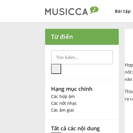
Bài tập
Bahasa Indonesia
Từ điển
Български
Hợ
Dansk
nốt:
vào
Hạng mục chính
Deutsch
Thôn
Các hợp âm
ra c
Các nốt nhạc
English
Các âm giai
Español
Tất cả các nội dung