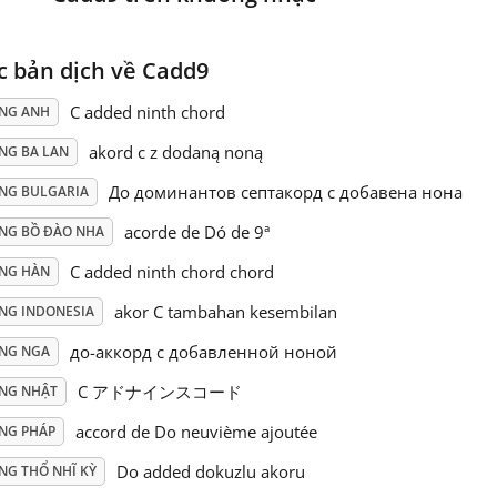
c bản dịch về Cadd9
C added ninth chord
ẾNG ANH
akord c z dodaną noną
NG BA LAN
До доминантов септакорд с добавена нона
ẾNG BULGARIA
acorde de Dó de 9ª
ẾNG BỒ ĐÀO NHA
C added ninth chord chord
ẾNG HÀN
akor C tambahan kesembilan
ẾNG INDONESIA
до-аккорд с добавленной ноной
ẾNG NGA
C アドナインスコード
ẾNG NHẬT
accord de Do neuvième ajoutée
ẾNG PHÁP
Do added dokuzlu akoru
NG THỔ NHĨ KỲ