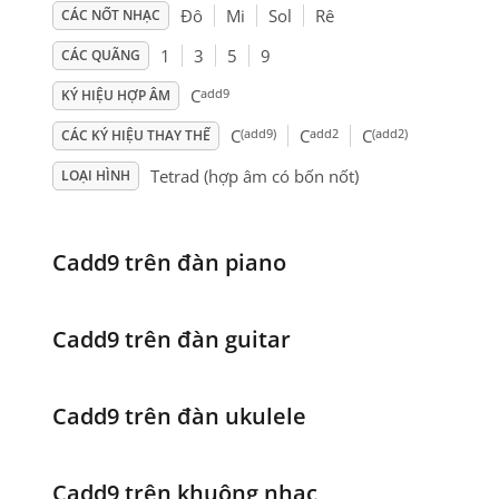
Đô
Mi
Sol
Rê
CÁC NỐT NHẠC
1
3
5
9
CÁC QUÃNG
add9
C
KÝ HIỆU HỢP ÂM
(add9)
add2
(add2)
C
C
C
CÁC KÝ HIỆU THAY THẾ
Tetrad (hợp âm có bốn nốt)
LOẠI HÌNH
Cadd9 trên đàn piano
Cadd9 trên đàn guitar
Cadd9 trên đàn ukulele
Cadd9 trên khuông nhạc