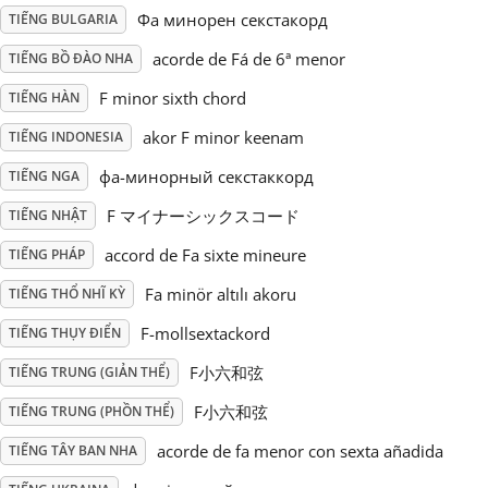
Фа минорен секстакорд
TIẾNG BULGARIA
Русский
acorde de Fá de 6ª menor
TIẾNG BỒ ĐÀO NHA
F minor sixth chord
TIẾNG HÀN
Svenska
akor F minor keenam
TIẾNG INDONESIA
фа-минорный секстаккорд
TIẾNG NGA
Tiếng Việt
F マイナーシックスコード
TIẾNG NHẬT
Türkçe
accord de Fa sixte mineure
TIẾNG PHÁP
Fa minör altılı akoru
TIẾNG THỔ NHĨ KỲ
Українська
F-mollsextackord
TIẾNG THỤY ĐIỂN
F小六和弦
TIẾNG TRUNG (GIẢN THỂ)
简体中文
F小六和弦
TIẾNG TRUNG (PHỒN THỂ)
acorde de fa menor con sexta añadida
TIẾNG TÂY BAN NHA
繁體中文