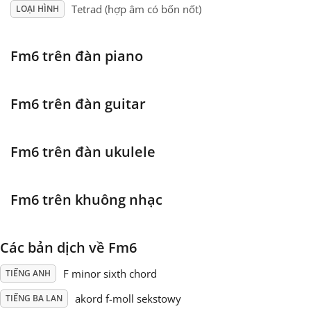
Tetrad (hợp âm có bốn nốt)
LOẠI HÌNH
Français
Fm6 trên đàn piano
한국어
Fm6 trên đàn guitar
हिन्दी
Fm6 trên đàn ukulele
Italiano
Fm6 trên khuông nhạc
日本語
Các bản dịch về Fm6
Polski
F minor sixth chord
TIẾNG ANH
Português
akord f-moll sekstowy
TIẾNG BA LAN