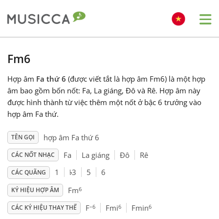
Me
Bahasa Indonesia
Fm6
Hợp âm
Fa thứ 6
(được viết tắt là hợp âm Fm6) là một hợp
Български
âm bao gồm bốn nốt: Fa, La giáng, Đô và Rê. Hợp âm này
được hình thành từ việc thêm một nốt ở bậc 6 trưởng vào
Dansk
hợp âm Fa thứ.
hợp âm Fa thứ 6
TÊN GỌI
Deutsch
Fa
La giáng
Đô
Rê
CÁC NỐT NHẠC
♭
1
3
5
6
CÁC QUÃNG
English
6
Fm
KÝ HIỆU HỢP ÂM
–6
6
6
Español
F
Fmi
Fmin
CÁC KÝ HIỆU THAY THẾ