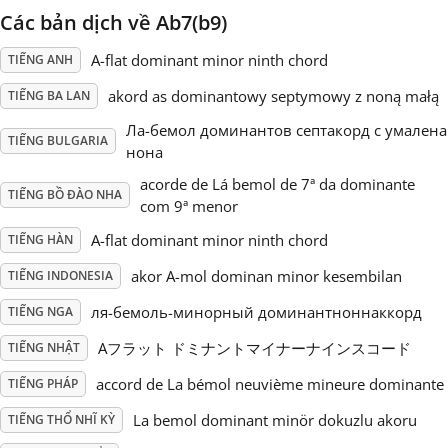
Các bản dịch về Ab7(b9)
Русский
A-flat dominant minor ninth chord
TIẾNG ANH
akord as dominantowy septymowy z noną małą
TIẾNG BA LAN
Svenska
Ла-бемол доминантов септакорд с умалена
TIẾNG BULGARIA
нона
Tiếng Việt
acorde de Lá bemol de 7ª da dominante
TIẾNG BỒ ĐÀO NHA
com 9ª menor
Türkçe
A-flat dominant minor ninth chord
TIẾNG HÀN
akor A-mol dominan minor kesembilan
TIẾNG INDONESIA
Українська
ля-бемоль-минорный доминантноннаккорд
TIẾNG NGA
Aフラット ドミナントマイナーナインスコード
TIẾNG NHẬT
简体中文
accord de La bémol neuvième mineure dominante
TIẾNG PHÁP
La bemol dominant minör dokuzlu akoru
TIẾNG THỔ NHĨ KỲ
繁體中文