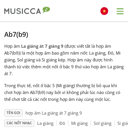
Me
Bahasa Indonesia
Ab7(b9)
Hợp âm
La giáng át 7 giáng 9
(được viết tắt là hợp âm
Български
Ab7(b9)) là một hợp âm bao gồm năm nốt: La giáng, Đô, Mi
giáng, Sol giáng và Si giáng kép. Hợp âm này được hình
Dansk
thành từ việc thêm một nốt ở bậc 9 thứ vào hợp âm La giáng
át 7.
Deutsch
Trong thực tế, nốt ở bậc 5 (Mi giáng) thường bị bỏ qua khi
chơi hợp âm Ab7(b9) này bởi vì không phải lúc nào cũng có
thể chơi tất cả các nốt trong hợp âm này cùng một lúc.
English
hợp âm La giáng át 7 giáng 9
TÊN GỌI
Español
La giáng
Đô
Mi giáng
Sol giáng
Si gi
CÁC NỐT NHẠC