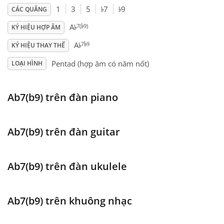
♭
♭
1
3
5
7
9
CÁC QUÃNG
♭
♭
Français
7(
9)
A
KÝ HIỆU HỢP ÂM
♭
♭
7
9
A
KÝ HIỆU THAY THẾ
한국어
Pentad (hợp âm có năm nốt)
LOẠI HÌNH
हिन्दी
Ab7(b9) trên đàn piano
Italiano
Ab7(b9) trên đàn guitar
日本語
Ab7(b9) trên đàn ukulele
Polski
Ab7(b9) trên khuông nhạc
Português