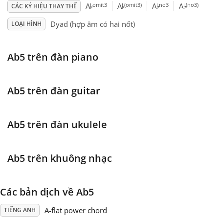
♭
♭
♭
♭
omit3
(omit3)
no3
(no3)
A
A
A
A
CÁC KÝ HIỆU THAY THẾ
Français
Dyad (hợp âm có hai nốt)
LOẠI HÌNH
한국어
Ab5 trên đàn piano
हिन्दी
Ab5 trên đàn guitar
Italiano
Ab5 trên đàn ukulele
日本語
Ab5 trên khuông nhạc
Polski
Các bản dịch về Ab5
Português
A-flat power chord
TIẾNG ANH