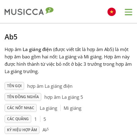
Me
Bahasa Indonesia
Ab5
Hợp âm
La giáng điện
(được viết tắt là hợp âm Ab5) là một
Български
hợp âm bao gồm hai nốt: La giáng và Mi giáng. Hợp âm này
được hình thành từ việc bỏ nốt ở bậc 3 trưởng trong hợp âm
Dansk
La giáng trưởng.
hợp âm La giáng điện
TÊN GỌI
Deutsch
hợp âm La giáng 5
TÊN ĐỒNG NGHĨA
La giáng
Mi giáng
CÁC NỐT NHẠC
English
1
5
CÁC QUÃNG
♭
5
A
Español
KÝ HIỆU HỢP ÂM