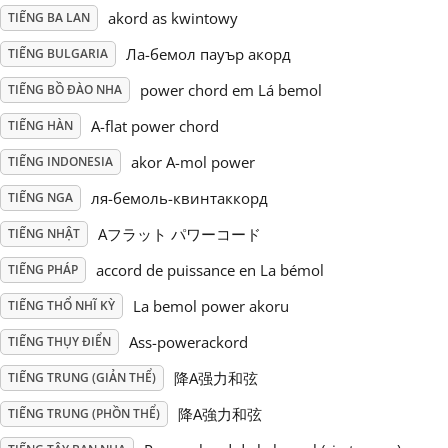
akord as kwintowy
TIẾNG BA LAN
Русский
Ла-бемол пауър акорд
TIẾNG BULGARIA
power chord em Lá bemol
TIẾNG BỒ ĐÀO NHA
Svenska
A-flat power chord
TIẾNG HÀN
akor A-mol power
TIẾNG INDONESIA
Tiếng Việt
ля-бемоль-квинтаккорд
TIẾNG NGA
Türkçe
Aフラット パワーコード
TIẾNG NHẬT
accord de puissance en La bémol
TIẾNG PHÁP
Українська
La bemol power akoru
TIẾNG THỔ NHĨ KỲ
Ass-powerackord
TIẾNG THỤY ĐIỂN
简体中文
降A强力和弦
TIẾNG TRUNG (GIẢN THỂ)
降A強力和弦
TIẾNG TRUNG (PHỒN THỂ)
繁體中文