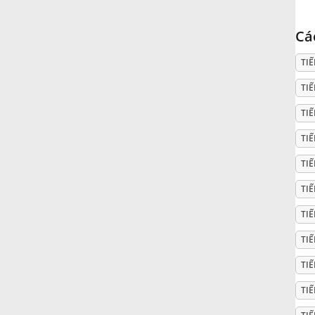
Русский
Cá
TI
Svenska
TIẾ
TI
Tiếng Việt
TI
Türkçe
TI
TI
Українська
TI
TI
简体中文
TI
TIẾ
繁體中文