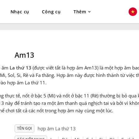
Nhạc cụ
Công cụ
Thêm
Am13
p âm
La thứ 13
(được viết tắt là hợp âm Am13) là một hợp âm bao
Mi, Sol, Si, Rê và Fa thăng. Hợp âm này được hình thành từ việc 
vào hợp âm La thứ 11.
g thực tế, nốt ở bậc 5 (Mi) và nốt ở bậc 11 (Rê) thường bị bỏ qua
3 này để tránh tạo ra một âm thanh quá nghịch tai và bởi vì khô
hể chơi tất cả các nốt trong hợp âm này cùng một lúc.
hợp âm La thứ 13
TÊN GỌI