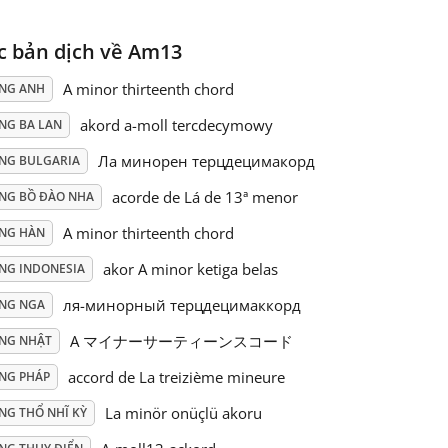
c bản dịch về Am13
A minor thirteenth chord
ẾNG ANH
akord a-moll tercdecymowy
NG BA LAN
Ла минорен терцдецимакорд
ẾNG BULGARIA
acorde de Lá de 13ª menor
ẾNG BỒ ĐÀO NHA
A minor thirteenth chord
ẾNG HÀN
akor A minor ketiga belas
ẾNG INDONESIA
ля-минорный терцдецимаккорд
ẾNG NGA
A マイナーサーティーンスコード
ẾNG NHẬT
accord de La treizième mineure
ẾNG PHÁP
La minör onüçlü akoru
NG THỔ NHĨ KỲ