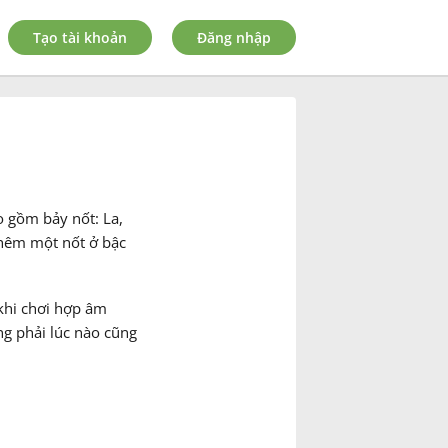
Tạo tài khoản
Đăng nhập
 gồm bảy nốt: La,
thêm một nốt ở bậc
 khi chơi hợp âm
ng phải lúc nào cũng