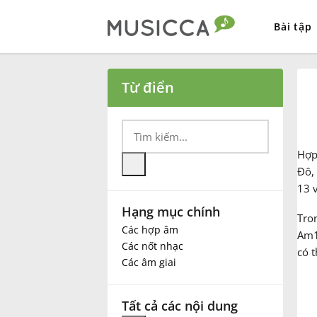
Bài tập
Bahasa Indonesia
Từ điển
Български
Hợ
Dansk
Đô, 
13 
Hạng mục chính
Deutsch
Tron
Các hợp âm
Am1
Các nốt nhạc
có t
English
Các âm giai
Español
Tất cả các nội dung