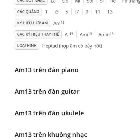
La
Đô
Mi
Sol
Si
Rê
Fa thăn
CÁC NỐT NHẠC
♭
♭
1
3
5
7
9
11
13
CÁC QUÃNG
13
Am
KÝ HIỆU HỢP ÂM
–13
13
13
A
Ami
Amin
CÁC KÝ HIỆU THAY THẾ
Heptad (hợp âm có bảy nốt)
LOẠI HÌNH
Am13 trên đàn piano
Am13 trên đàn guitar
Am13 trên đàn ukulele
Am13 trên khuông nhạc