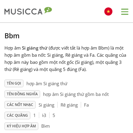
Me
Bahasa Indonesia
Bbm
Hợp âm
Si giáng thứ
(được viết tắt là hợp âm Bbm) là một
Български
hợp âm gồm ba nốt: Si giáng, Rê giáng và Fa. Các quãng của
hợp âm này bao gồm một nốt gốc (Si giáng), một quãng 3
Dansk
thứ (Rê giáng) và một quãng 5 đúng (Fa).
hợp âm Si giáng thứ
TÊN GỌI
Deutsch
hợp âm Si giáng thứ gồm ba nốt
TÊN ĐỒNG NGHĨA
Si giáng
Rê giáng
Fa
CÁC NỐT NHẠC
English
♭
1
3
5
CÁC QUÃNG
♭
B
m
Español
KÝ HIỆU HỢP ÂM