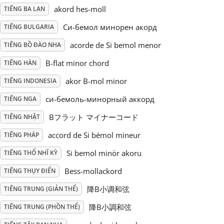
akord hes-moll
TIẾNG BA LAN
Русский
Си-бемол минорен акорд
TIẾNG BULGARIA
acorde de Si bemol menor
TIẾNG BỒ ĐÀO NHA
Svenska
B-flat minor chord
TIẾNG HÀN
akor B-mol minor
TIẾNG INDONESIA
Tiếng Việt
си-бемоль-минорный аккорд
TIẾNG NGA
Türkçe
Bフラット マイナーコード
TIẾNG NHẬT
accord de Si bémol mineur
TIẾNG PHÁP
Українська
Si bemol minör akoru
TIẾNG THỔ NHĨ KỲ
Bess-mollackord
TIẾNG THỤY ĐIỂN
简体中文
降B小调和弦
TIẾNG TRUNG (GIẢN THỂ)
降B小調和弦
TIẾNG TRUNG (PHỒN THỂ)
繁體中文