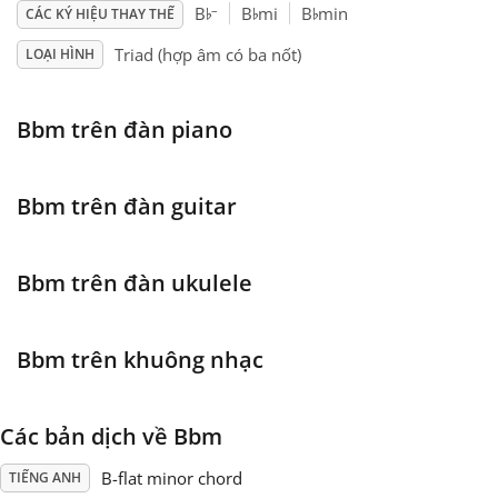
♭
♭
♭
–
B
B
mi
B
min
CÁC KÝ HIỆU THAY THẾ
Français
Triad (hợp âm có ba nốt)
LOẠI HÌNH
한국어
Bbm trên đàn piano
हिन्दी
Bbm trên đàn guitar
Italiano
Bbm trên đàn ukulele
日本語
Bbm trên khuông nhạc
Polski
Các bản dịch về Bbm
Português
B-flat minor chord
TIẾNG ANH