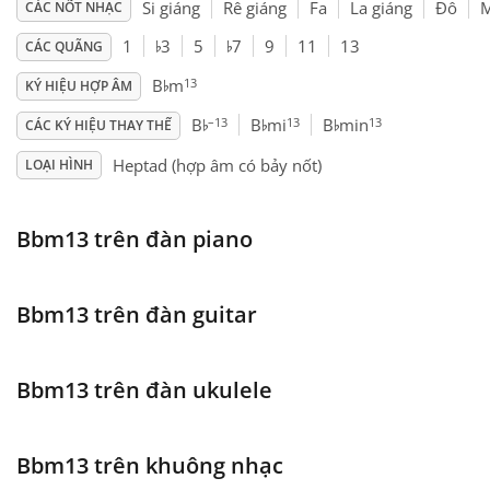
Si giáng
Rê giáng
Fa
La giáng
Đô
M
CÁC NỐT NHẠC
♭
♭
Français
1
3
5
7
9
11
13
CÁC QUÃNG
♭
13
B
m
KÝ HIỆU HỢP ÂM
♭
♭
♭
한국어
–13
13
13
B
B
mi
B
min
CÁC KÝ HIỆU THAY THẾ
Heptad (hợp âm có bảy nốt)
LOẠI HÌNH
हिन्दी
Bbm13 trên đàn piano
Italiano
Bbm13 trên đàn guitar
日本語
Bbm13 trên đàn ukulele
Polski
Bbm13 trên khuông nhạc
Português