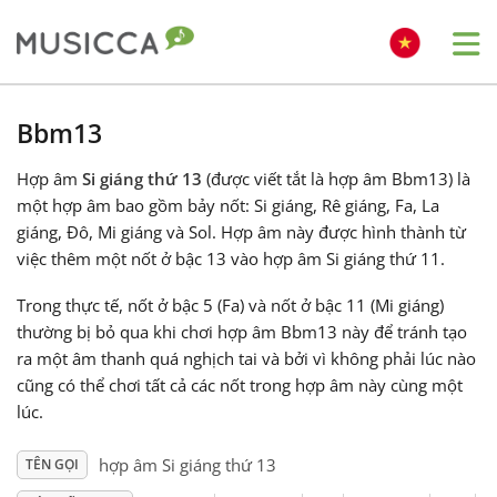
Me
Bahasa Indonesia
Bbm13
Hợp âm
Si giáng thứ 13
(được viết tắt là hợp âm Bbm13) là
Български
một hợp âm bao gồm bảy nốt: Si giáng, Rê giáng, Fa, La
giáng, Đô, Mi giáng và Sol. Hợp âm này được hình thành từ
Dansk
việc thêm một nốt ở bậc 13 vào hợp âm Si giáng thứ 11.
Trong thực tế, nốt ở bậc 5 (Fa) và nốt ở bậc 11 (Mi giáng)
Deutsch
thường bị bỏ qua khi chơi hợp âm Bbm13 này để tránh tạo
ra một âm thanh quá nghịch tai và bởi vì không phải lúc nào
cũng có thể chơi tất cả các nốt trong hợp âm này cùng một
English
lúc.
hợp âm Si giáng thứ 13
TÊN GỌI
Español