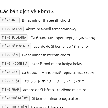
Русский
Các bản dịch về Bbm13
B-flat minor thirteenth chord
TIẾNG ANH
Svenska
akord hes-moll tercdecymowy
TIẾNG BA LAN
Си-бемол минорен терцдецимакорд
TIẾNG BULGARIA
Tiếng Việt
acorde de Si bemol de 13ª menor
TIẾNG BỒ ĐÀO NHA
B-flat minor thirteenth chord
TIẾNG HÀN
Türkçe
akor B-mol minor ketiga belas
TIẾNG INDONESIA
Українська
си-бемоль-минорный терцдецимаккорд
TIẾNG NGA
Bフラット マイナーサーティーンスコード
TIẾNG NHẬT
简体中文
accord de Si bémol treizième mineure
TIẾNG PHÁP
Si bemol minör onüçlü akoru
TIẾNG THỔ NHĨ KỲ
繁體中文
Bess-moll13-ackord
TIẾNG THỤY ĐIỂN