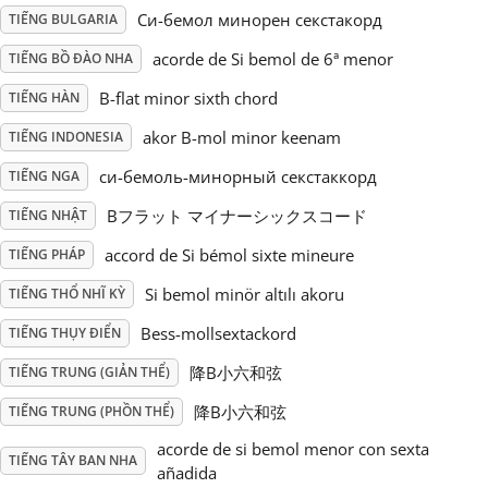
Си-бемол минорен секстакорд
TIẾNG BULGARIA
Русский
acorde de Si bemol de 6ª menor
TIẾNG BỒ ĐÀO NHA
B-flat minor sixth chord
TIẾNG HÀN
Svenska
akor B-mol minor keenam
TIẾNG INDONESIA
си-бемоль-минорный секстаккорд
TIẾNG NGA
Tiếng Việt
Bフラット マイナーシックスコード
TIẾNG NHẬT
Türkçe
accord de Si bémol sixte mineure
TIẾNG PHÁP
Si bemol minör altılı akoru
TIẾNG THỔ NHĨ KỲ
Українська
Bess-mollsextackord
TIẾNG THỤY ĐIỂN
降B小六和弦
TIẾNG TRUNG (GIẢN THỂ)
简体中文
降B小六和弦
TIẾNG TRUNG (PHỒN THỂ)
acorde de si bemol menor con sexta
TIẾNG TÂY BAN NHA
繁體中文
añadida