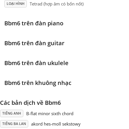
Tetrad (hợp âm có bốn nốt)
LOẠI HÌNH
Français
Bbm6 trên đàn piano
한국어
Bbm6 trên đàn guitar
हिन्दी
Bbm6 trên đàn ukulele
Italiano
Bbm6 trên khuông nhạc
日本語
Các bản dịch về Bbm6
Polski
B-flat minor sixth chord
TIẾNG ANH
Português
akord hes-moll sekstowy
TIẾNG BA LAN