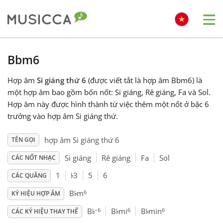
Me
Bahasa Indonesia
Bbm6
Hợp âm
Si giáng thứ 6
(được viết tắt là hợp âm Bbm6) là
Български
một hợp âm bao gồm bốn nốt: Si giáng, Rê giáng, Fa và Sol.
Hợp âm này được hình thành từ việc thêm một nốt ở bậc 6
Dansk
trưởng vào hợp âm Si giáng thứ.
hợp âm Si giáng thứ 6
TÊN GỌI
Deutsch
Si giáng
Rê giáng
Fa
Sol
CÁC NỐT NHẠC
♭
1
3
5
6
CÁC QUÃNG
English
♭
6
B
m
KÝ HIỆU HỢP ÂM
♭
♭
♭
–6
6
6
B
B
mi
B
min
Español
CÁC KÝ HIỆU THAY THẾ