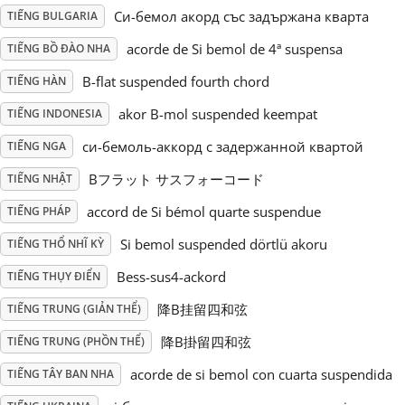
Си-бемол акорд със задържана кварта
TIẾNG BULGARIA
Русский
acorde de Si bemol de 4ª suspensa
TIẾNG BỒ ĐÀO NHA
B-flat suspended fourth chord
TIẾNG HÀN
Svenska
akor B-mol suspended keempat
TIẾNG INDONESIA
си-бемоль-аккорд с задержанной квартой
TIẾNG NGA
Tiếng Việt
Bフラット サスフォーコード
TIẾNG NHẬT
Türkçe
accord de Si bémol quarte suspendue
TIẾNG PHÁP
Si bemol suspended dörtlü akoru
TIẾNG THỔ NHĨ KỲ
Українська
Bess-sus4-ackord
TIẾNG THỤY ĐIỂN
降B挂留四和弦
TIẾNG TRUNG (GIẢN THỂ)
简体中文
降B掛留四和弦
TIẾNG TRUNG (PHỒN THỂ)
acorde de si bemol con cuarta suspendida
TIẾNG TÂY BAN NHA
繁體中文