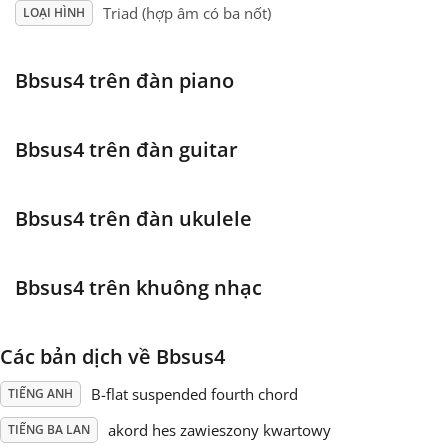
Triad (hợp âm có ba nốt)
LOẠI HÌNH
Français
Bbsus4 trên đàn piano
한국어
Bbsus4 trên đàn guitar
हिन्दी
Bbsus4 trên đàn ukulele
Italiano
Bbsus4 trên khuông nhạc
日本語
Các bản dịch về Bbsus4
Polski
B-flat suspended fourth chord
TIẾNG ANH
Português
akord hes zawieszony kwartowy
TIẾNG BA LAN