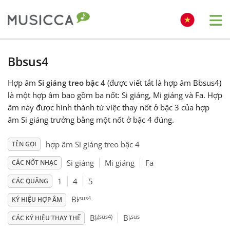
Me
Bahasa Indonesia
Bbsus4
Hợp âm
Si giáng treo bậc 4
(được viết tắt là hợp âm Bbsus4)
Български
là một hợp âm bao gồm ba nốt: Si giáng, Mi giáng và Fa. Hợp
âm này được hình thành từ việc thay nốt ở bậc 3 của hợp
Dansk
âm Si giáng trưởng bằng một nốt ở bậc 4 đúng.
hợp âm Si giáng treo bậc 4
TÊN GỌI
Deutsch
Si giáng
Mi giáng
Fa
CÁC NỐT NHẠC
1
4
5
CÁC QUÃNG
English
♭
sus4
B
KÝ HIỆU HỢP ÂM
♭
♭
(sus4)
sus
B
B
Español
CÁC KÝ HIỆU THAY THẾ