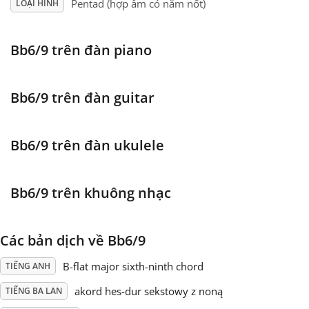
Pentad (hợp âm có năm nốt)
LOẠI HÌNH
Français
Bb6/9 trên đàn piano
한국어
Bb6/9 trên đàn guitar
हिन्दी
Bb6/9 trên đàn ukulele
Italiano
Bb6/9 trên khuông nhạc
日本語
Các bản dịch về Bb6/9
Polski
B-flat major sixth-ninth chord
TIẾNG ANH
akord hes-dur sekstowy z noną
TIẾNG BA LAN
Português