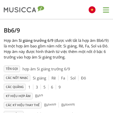
Me
Bahasa Indonesia
Bb6/9
Hợp âm
Si giáng trưởng 6/9
(được viết tắt là hợp âm Bb6/9)
Български
là một hợp âm bao gồm năm nốt: Si giáng, Rê, Fa, Sol và Đô.
Hợp âm này được hình thành từ việc thêm một nốt ở bậc 6
trưởng vào hợp âm Si giáng trưởng.
Dansk
hợp âm Si giáng trưởng 6/9
TÊN GỌI
Deutsch
Si giáng
Rê
Fa
Sol
Đô
CÁC NỐT NHẠC
1
3
5
6
9
CÁC QUÃNG
♭
English
6/9
B
KÝ HIỆU HỢP ÂM
♭
♭
6add9
6(add9)
B
B
CÁC KÝ HIỆU THAY THẾ
Español