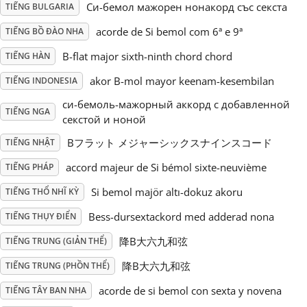
Си-бемол мажорен нонакорд със секста
TIẾNG BULGARIA
Русский
acorde de Si bemol com 6ª e 9ª
TIẾNG BỒ ĐÀO NHA
B-flat major sixth-ninth chord chord
TIẾNG HÀN
Svenska
akor B-mol mayor keenam-kesembilan
TIẾNG INDONESIA
си-бемоль-мажорный аккорд с добавленной
TIẾNG NGA
Tiếng Việt
секстой и ноной
Bフラット メジャーシックスナインスコード
TIẾNG NHẬT
Türkçe
accord majeur de Si bémol sixte-neuvième
TIẾNG PHÁP
Si bemol majör altı-dokuz akoru
TIẾNG THỔ NHĨ KỲ
Українська
Bess-dursextackord med adderad nona
TIẾNG THỤY ĐIỂN
降B大六九和弦
TIẾNG TRUNG (GIẢN THỂ)
简体中文
降B大六九和弦
TIẾNG TRUNG (PHỒN THỂ)
acorde de si bemol con sexta y novena
繁體中文
TIẾNG TÂY BAN NHA