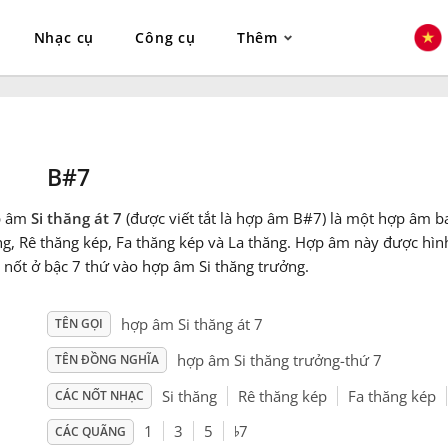
Nhạc cụ
Công cụ
Thêm
B#7
p âm
Si thăng át 7
(được viết tắt là hợp âm B#7) là một hợp âm b
ng, Rê thăng kép, Fa thăng kép và La thăng. Hợp âm này được hìn
 nốt ở bậc 7 thứ vào hợp âm Si thăng trưởng.
hợp âm Si thăng át 7
TÊN GỌI
hợp âm Si thăng trưởng-thứ 7
TÊN ĐỒNG NGHĨA
Si thăng
Rê thăng kép
Fa thăng kép
CÁC NỐT NHẠC
♭
1
3
5
7
CÁC QUÃNG