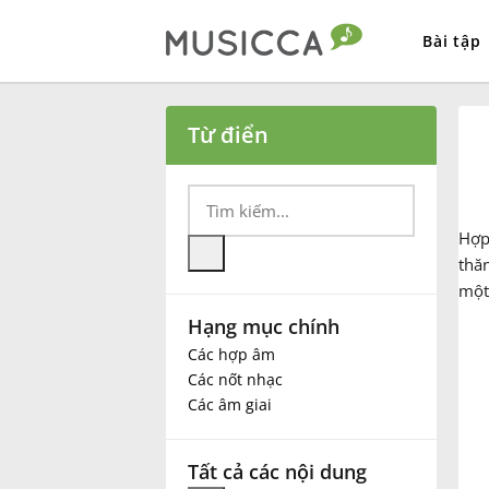
Bài tập
Bahasa Indonesia
Từ điển
Български
Hợ
Dansk
thă
một
Hạng mục chính
Deutsch
Các hợp âm
Các nốt nhạc
English
Các âm giai
Español
Tất cả các nội dung