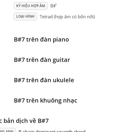
♯
7
B
KÝ HIỆU HỢP ÂM
Tetrad (hợp âm có bốn nốt)
LOẠI HÌNH
B#7 trên đàn piano
B#7 trên đàn guitar
B#7 trên đàn ukulele
B#7 trên khuông nhạc
c bản dịch về B#7
B-sharp dominant seventh chord
ẾNG ANH