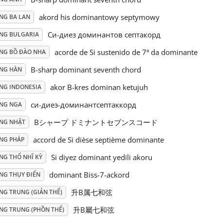
akord his dominantowy septymowy
NG BA LAN
Си-диез доминантов септакорд
ẾNG BULGARIA
acorde de Si sustenido de 7ª da dominante
ẾNG BỒ ĐÀO NHA
B-sharp dominant seventh chord
ẾNG HÀN
akor B-kres dominan ketujuh
ẾNG INDONESIA
си-диез-доминантсептаккорд
ẾNG NGA
Bシャープ ドミナントセブンスコード
ẾNG NHẬT
accord de Si dièse septième dominante
ẾNG PHÁP
Si diyez dominant yedili akoru
NG THỔ NHĨ KỲ
dominant Biss-7-ackord
ẾNG THỤY ĐIỂN
升B属七和弦
NG TRUNG (GIẢN THỂ)
升B屬七和弦
ẾNG TRUNG (PHỒN THỂ)