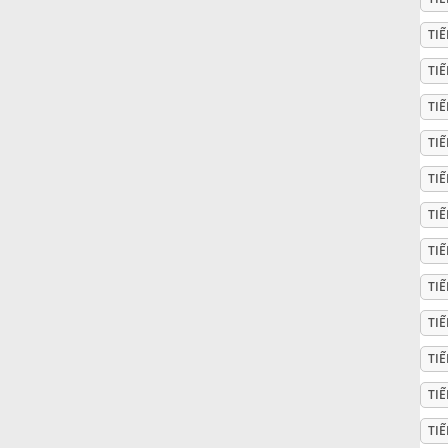
TIẾ
Русский
TI
Svenska
TI
TI
Tiếng Việt
TI
TI
Türkçe
TI
TI
Українська
TIẾ
TI
简体中文
TIẾ
繁體中文
TI