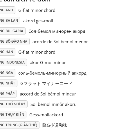
G-flat minor chord
ẾNG ANH
akord ges-moll
NG BA LAN
Сол-бемол минорен акорд
ẾNG BULGARIA
acorde de Sol bemol menor
ẾNG BỒ ĐÀO NHA
G-flat minor chord
ẾNG HÀN
akor G-mol minor
ẾNG INDONESIA
соль-бемоль-минорный аккорд
ẾNG NGA
Gフラット マイナーコード
ẾNG NHẬT
accord de Sol bémol mineur
ẾNG PHÁP
Sol bemol minör akoru
NG THỔ NHĨ KỲ
Gess-mollackord
ẾNG THỤY ĐIỂN
降G小调和弦
NG TRUNG (GIẢN THỂ)