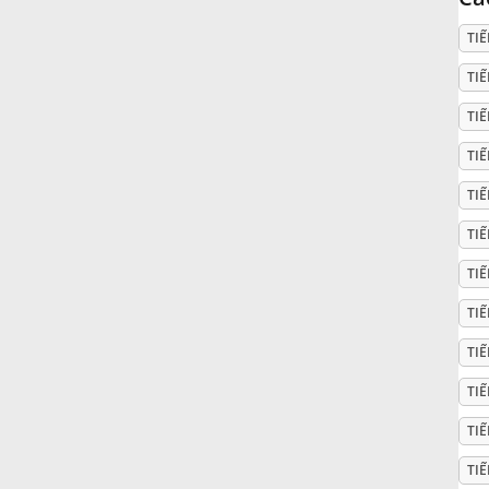
TI
Русский
TIẾ
Svenska
TI
TI
Tiếng Việt
TI
TI
Türkçe
TI
TI
Українська
TI
TIẾ
简体中文
TI
繁體中文
TIẾ