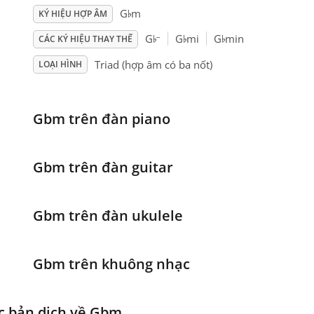
♭
G
m
KÝ HIỆU HỢP ÂM
♭
♭
♭
–
G
G
mi
G
min
CÁC KÝ HIỆU THAY THẾ
Triad (hợp âm có ba nốt)
LOẠI HÌNH
Gbm trên đàn piano
Gbm trên đàn guitar
Gbm trên đàn ukulele
Gbm trên khuông nhạc
c bản dịch về Gbm