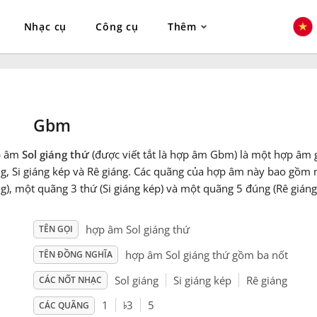
Nhạc cụ
Công cụ
Thêm
Gbm
p âm
Sol giáng thứ
(được viết tắt là hợp âm Gbm) là một hợp âm 
g, Si giáng kép và Rê giáng. Các quãng của hợp âm này bao gồm m
g), một quãng 3 thứ (Si giáng kép) và một quãng 5 đúng (Rê giáng
hợp âm Sol giáng thứ
TÊN GỌI
hợp âm Sol giáng thứ gồm ba nốt
TÊN ĐỒNG NGHĨA
Sol giáng
Si giáng kép
Rê giáng
CÁC NỐT NHẠC
♭
1
3
5
CÁC QUÃNG