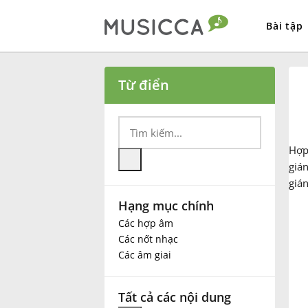
Bài tập
Bahasa Indonesia
Từ điển
Български
Hợ
Dansk
gián
gián
Hạng mục chính
Deutsch
Các hợp âm
Các nốt nhạc
English
Các âm giai
Español
Tất cả các nội dung