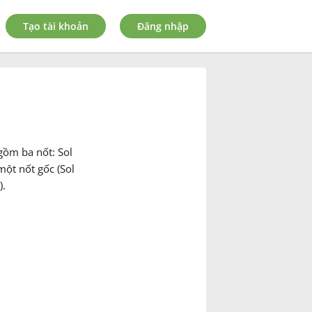
Tạo tài khoản
Đăng nhập
gồm ba nốt: Sol
ột nốt gốc (Sol
).