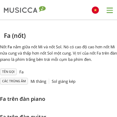
Me
Bahasa Indonesia
Fa (nốt)
Български
Nốt
Fa
nằm giữa nốt Mi và nốt Sol. Nó có cao độ cao hơn nốt Mi
nửa cung và thấp hơn nốt Sol một cung. Vị trí của nốt Fa trên đàn
piano là phím trắng bên trái mỗi cụm ba phím đen.
Dansk
Fa
TÊN GỌI
Deutsch
Mi thăng
Sol giáng kép
CÁC TRÙNG ÂM
English
Fa trên đàn piano
Español
Fa trên đàn guitar