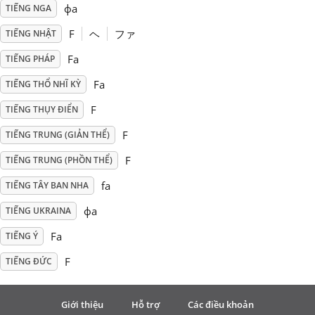
фа
TIẾNG NGA
Русский
F
ヘ
ファ
TIẾNG NHẬT
Fa
TIẾNG PHÁP
Svenska
Fa
TIẾNG THỔ NHĨ KỲ
F
TIẾNG THỤY ĐIỂN
Tiếng Việt
F
TIẾNG TRUNG (GIẢN THỂ)
F
TIẾNG TRUNG (PHỒN THỂ)
Türkçe
fa
TIẾNG TÂY BAN NHA
Українська
фа
TIẾNG UKRAINA
Fa
TIẾNG Ý
简体中文
F
TIẾNG ĐỨC
繁體中文
Giới thiệu
Hỗ trợ
Các điều khoản