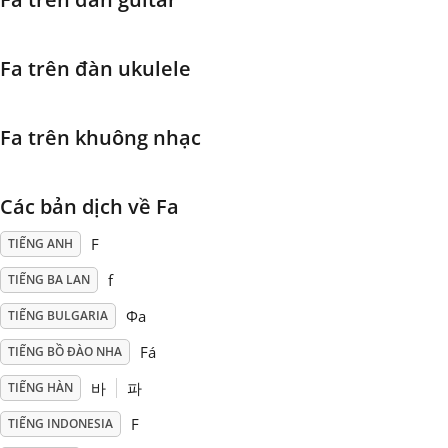
Français
Fa trên đàn ukulele
한국어
Fa trên khuông nhạc
हिन्दी
Các bản dịch về Fa
Italiano
F
TIẾNG ANH
f
TIẾNG BA LAN
日本語
Фа
TIẾNG BULGARIA
Fá
TIẾNG BỒ ĐÀO NHA
Polski
바
파
TIẾNG HÀN
F
TIẾNG INDONESIA
Português