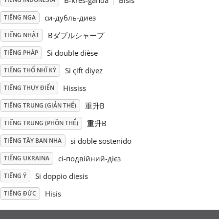
B-kres-ganda
Bisis
си-дубль-диез
TIẾNG NGA
Русский
Bダブルシャープ
TIẾNG NHẬT
Svenska
Si double dièse
TIẾNG PHÁP
Si çift diyez
TIẾNG THỔ NHĨ KỲ
Tiếng Việt
Hississ
TIẾNG THỤY ĐIỂN
重升B
TIẾNG TRUNG (GIẢN THỂ)
Türkçe
重升B
TIẾNG TRUNG (PHỒN THỂ)
si doble sostenido
TIẾNG TÂY BAN NHA
Українська
сі-подвійний-дієз
TIẾNG UKRAINA
Si doppio diesis
TIẾNG Ý
简体中文
Hisis
TIẾNG ĐỨC
繁體中文