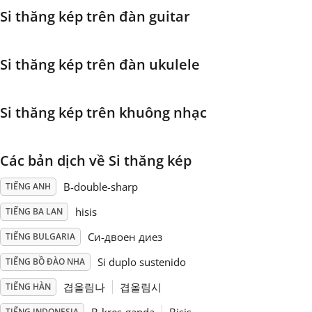
Si thăng kép trên đàn guitar
Français
Si thăng kép trên đàn ukulele
한국어
Si thăng kép trên khuông nhạc
हिन्दी
Các bản dịch về Si thăng kép
Italiano
B-double-sharp
TIẾNG ANH
日本語
hisis
TIẾNG BA LAN
Си-двоен диез
TIẾNG BULGARIA
Polski
Si duplo sustenido
TIẾNG BỒ ĐÀO NHA
겹올림나
겹올림시
TIẾNG HÀN
Português
TIẾNG INDONESIA