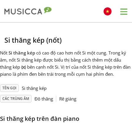
Me
Bahasa Indonesia
Si thăng kép (nốt)
Български
Nốt
Si thăng kép
có cao độ cao hơn nốt Si một cung. Trong ký
âm, nốt Si thăng kép được biểu thị bằng cách thêm một dấu
thăng kép (
) bên cạnh nốt Si. Vị trí của nốt Si thăng kép trên đàn
Dansk
piano là phím đen bên trái trong mỗi cụm hai phím đen.
Deutsch
Si thăng kép
TÊN GỌI
Đô thăng
Rê giáng
CÁC TRÙNG ÂM
English
Si thăng kép trên đàn piano
Español