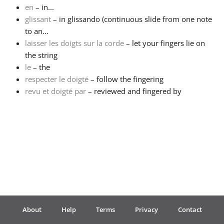
en
– in...
glissant
– in glissando (continuous slide from one note
Français
to an...
laisser les doigts sur la corde
– let your fingers lie on
한국어
the string
le
– the
respecter le doigté
– follow the fingering
हिन्दी
revu et doigté par
– reviewed and fingered by
Italiano
日本語
Polski
About
Help
Terms
Privacy
Contact
Português