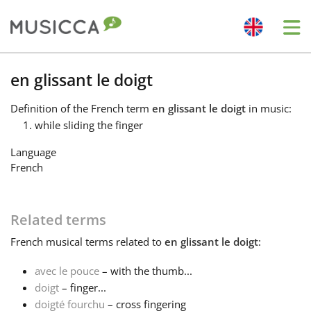
Me
Bahasa Indonesia
en glissant le doigt
Definition
of the French term
en glissant le doigt
in music:
Български
while sliding the finger
Language
Dansk
French
Deutsch
Related terms
French
musical terms related to
en glissant le doigt
:
English
avec le pouce
– with the thumb...
doigt
– finger...
Español
doigté fourchu
– cross fingering