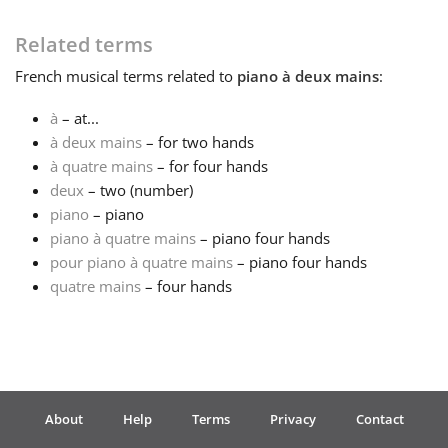
Français
Related terms
French
musical terms related to
piano à deux mains
:
한국어
à
– at...
à deux mains
– for two hands
à quatre mains
– for four hands
हिन्दी
deux
– two (number)
piano
– piano
Italiano
piano à quatre mains
– piano four hands
pour piano à quatre mains
– piano four hands
quatre mains
– four hands
日本語
Polski
About
Help
Terms
Privacy
Contact
Português