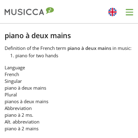
Me
Bahasa Indonesia
piano à deux mains
Definition
of the French term
piano à deux mains
in music:
Български
piano for two hands
Language
Dansk
French
Singular
piano à deux mains
Deutsch
Plural
pianos à deux mains
Abbreviation
English
piano à 2 ms.
Alt. abbreviation
piano à 2 mains
Español