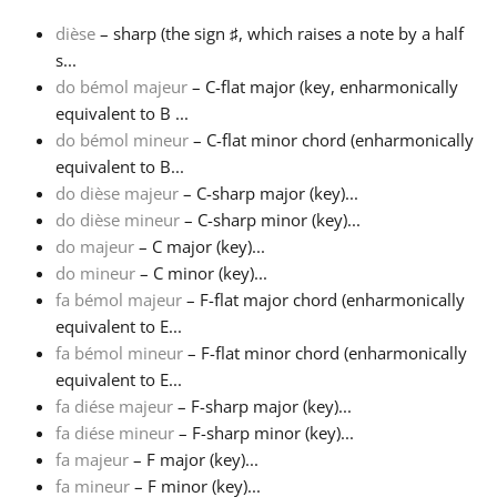
dièse
– sharp (the sign
♯
, which raises a note by a half
Français
s...
do bémol majeur
– C-flat major (key, enharmonically
equivalent to B ...
한국어
do bémol mineur
– C-flat minor chord (enharmonically
equivalent to B...
हिन्दी
do dièse majeur
– C-sharp major (key)...
do dièse mineur
– C-sharp minor (key)...
do majeur
– C major (key)...
Italiano
do mineur
– C minor (key)...
fa bémol majeur
– F-flat major chord (enharmonically
equivalent to E...
日本語
fa bémol mineur
– F-flat minor chord (enharmonically
equivalent to E...
Polski
fa diése majeur
– F-sharp major (key)...
fa diése mineur
– F-sharp minor (key)...
fa majeur
– F major (key)...
Português
fa mineur
– F minor (key)...