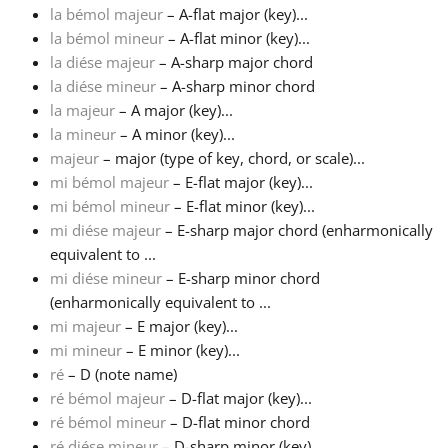
la bémol majeur
– A-flat major (key)...
la bémol mineur
– A-flat minor (key)...
Русский
la diése majeur
– A-sharp major chord
la diése mineur
– A-sharp minor chord
Svenska
la majeur
– A major (key)...
la mineur
– A minor (key)...
majeur
– major (type of key, chord, or scale)...
Tiếng Việt
mi bémol majeur
– E-flat major (key)...
mi bémol mineur
– E-flat minor (key)...
mi diése majeur
– E-sharp major chord (enharmonically
Türkçe
equivalent to ...
mi diése mineur
– E-sharp minor chord
Українська
(enharmonically equivalent to ...
mi majeur
– E major (key)...
mi mineur
– E minor (key)...
简体中文
ré
– D (note name)
ré bémol majeur
– D-flat major (key)...
ré bémol mineur
– D-flat minor chord
繁體中文
ré diése mineur
– D-sharp minor (key)...