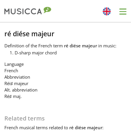
Me
Bahasa Indonesia
ré diése majeur
Definition
of the French term
ré diése majeur
in music:
Български
D-sharp major chord
Language
Dansk
French
Abbreviation
Réi
♯
majeur
Deutsch
Alt. abbreviation
Ré
♯
maj.
English
Related terms
Español
French
musical terms related to
ré diése majeur
: