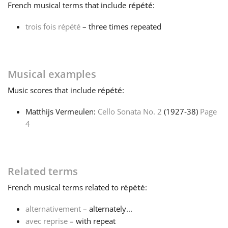
French
musical terms that include
répété
:
Français
trois fois répété
– three times repeated
한국어
Musical examples
हिन्दी
Music
scores that include
répété
:
Matthijs Vermeulen:
Cello Sonata No. 2
(1927‑38)
Page
Italiano
4
日本語
Related terms
Polski
French
musical terms related to
répété
:
alternativement
– alternately...
Português
avec reprise
– with repeat