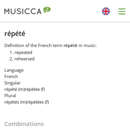
Me
Bahasa Indonesia
répété
Definition
of the French term
répété
in music:
Български
repeated
rehearsed
Dansk
Language
French
Singular
Deutsch
répété
(m)
répétée
(f)
Plural
répétés
(m)
répétées
(f)
English
Combinations
Español