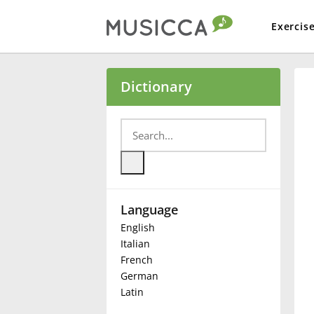
Exercis
Bahasa Indonesia
Dictionary
Български
Dansk
Language
Deutsch
English
Italian
English
French
German
Latin
Español