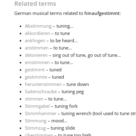
Related terms
German
musical terms related to
hinaufgestimmt
:
Abstimmung
– tuning...
akkordieren
– to tune
anklingen
– to be heard...
anstimmen
– to tune...
detonieren
– sing out of tune, go out of tune...
einstimmen
– to tune...
gestimmt
– tuned
gestimmte
– tuned
herunterstimmen
– tune down
Saitenschraube
– tuning peg
stimmen
– to tune...
Stimmgabel
– tuning fork
Stimmhammer
– tuning wrench (tool used to tune str
Stimmung
– mood...
Stimmzug
– tuning slide
überstimmen
– to tune too high...