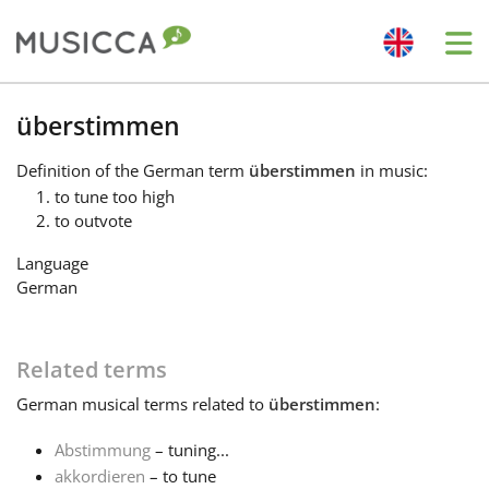
Me
Bahasa Indonesia
überstimmen
Definition
of the German term
überstimmen
in music:
Български
to tune too high
to outvote
Dansk
Language
German
Deutsch
Related terms
English
German
musical terms related to
überstimmen
:
Abstimmung
– tuning...
Español
akkordieren
– to tune