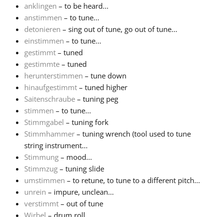
anklingen
– to be heard...
anstimmen
– to tune...
Français
detonieren
– sing out of tune, go out of tune...
einstimmen
– to tune...
한국어
gestimmt
– tuned
gestimmte
– tuned
herunterstimmen
– tune down
हिन्दी
hinaufgestimmt
– tuned higher
Saitenschraube
– tuning peg
stimmen
– to tune...
Italiano
Stimmgabel
– tuning fork
Stimmhammer
– tuning wrench (tool used to tune
日本語
string instrument...
Stimmung
– mood...
Stimmzug
– tuning slide
Polski
umstimmen
– to retune, to tune to a different pitch...
unrein
– impure, unclean...
verstimmt
– out of tune
Português
Wirbel
– drum roll...