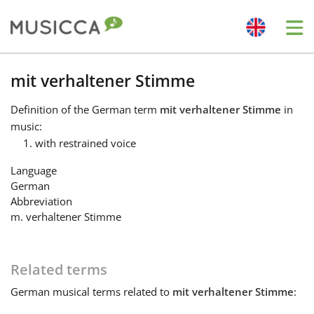
Me
Bahasa Indonesia
mit verhaltener Stimme
Definition
of the German term
mit verhaltener Stimme
in
Български
music:
with restrained voice
Dansk
Language
German
Abbreviation
Deutsch
m. verhaltener Stimme
English
Related terms
German
musical terms related to
mit verhaltener Stimme
:
Español