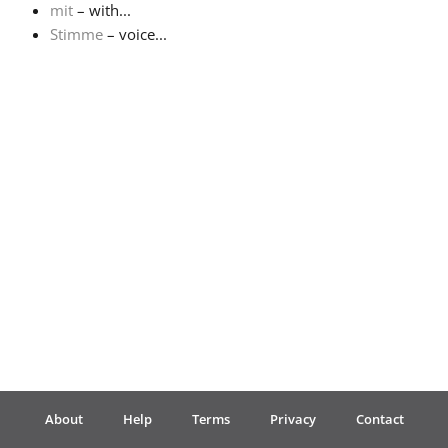
mit
– with...
Stimme
– voice...
Français
한국어
हिन्दी
Italiano
日本語
Polski
About
Help
Terms
Privacy
Contact
Português