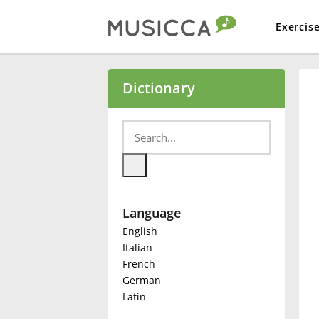
Exercis
Bahasa Indonesia
Dictionary
Български
Dansk
Language
Deutsch
English
Italian
English
French
German
Latin
Español