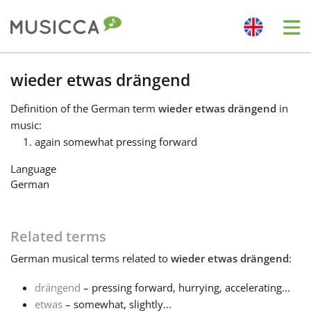
Me
Bahasa Indonesia
wieder etwas drängend
Definition
of the German term
wieder etwas drängend
in
Български
music:
again somewhat pressing forward
Dansk
Language
German
Deutsch
Related terms
English
German
musical terms related to
wieder etwas drängend
:
drängend
– pressing forward, hurrying, accelerating...
Español
etwas
– somewhat, slightly...