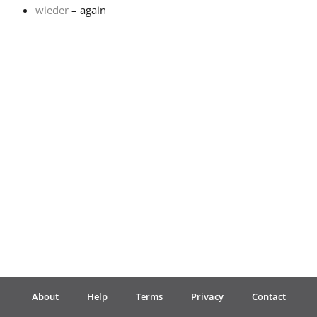
wieder
– again
Français
한국어
हिन्दी
Italiano
日本語
Polski
About
Help
Terms
Privacy
Contact
Português