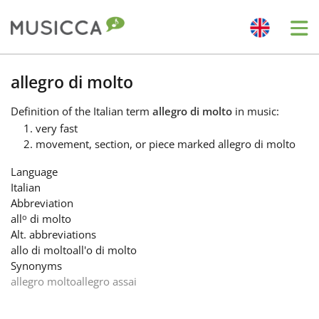
Me
Bahasa Indonesia
allegro di molto
Definition
of the Italian term
allegro di molto
in music:
Български
very fast
movement, section, or piece marked allegro di molto
Dansk
Language
Italian
Abbreviation
Deutsch
o
all
di molto
Alt. abbreviations
allo di molto
all'o di molto
English
Synonyms
allegro molto
allegro assai
Español