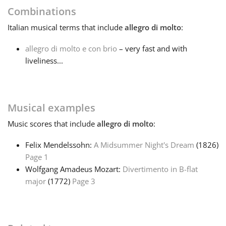
Combinations
Français
Italian
musical terms that include
allegro di molto
:
allegro di molto e con brio
– very fast and with
한국어
liveliness...
हिन्दी
Musical examples
Italiano
Music
scores that include
allegro di molto
:
Felix Mendelssohn:
A Midsummer Night's Dream
(1826)
日本語
Page 1
Wolfgang Amadeus Mozart:
Divertimento in B-flat
major
(1772)
Page 3
Polski
Português