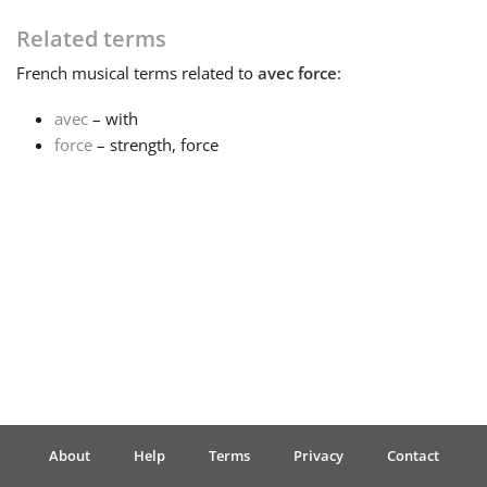
Related terms
Français
French
musical terms related to
avec force
:
한국어
avec
– with
force
– strength, force
हिन्दी
Italiano
日本語
Polski
About
Help
Terms
Privacy
Contact
Português