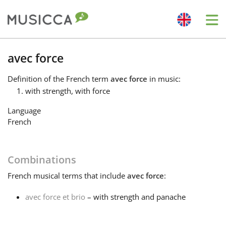
Me
Bahasa Indonesia
avec force
Definition
of the French term
avec force
in music:
Български
with strength, with force
Language
Dansk
French
Deutsch
Combinations
French
musical terms that include
avec force
:
English
avec force et brio
– with strength and panache
Español