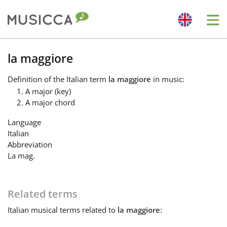
Me
Bahasa Indonesia
la maggiore
Definition
of the Italian term
la maggiore
in music:
Български
A major (key)
A major chord
Dansk
Language
Italian
Abbreviation
Deutsch
La mag.
English
Related terms
Italian
musical terms related to
la maggiore
:
Español