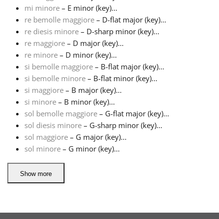
mi minore
– E minor (key)...
re bemolle maggiore
– D-flat major (key)...
Русский
re diesis minore
– D-sharp minor (key)...
re maggiore
– D major (key)...
Svenska
re minore
– D minor (key)...
si bemolle maggiore
– B-flat major (key)...
si bemolle minore
– B-flat minor (key)...
Tiếng Việt
si maggiore
– B major (key)...
si minore
– B minor (key)...
sol bemolle maggiore
– G-flat major (key)...
Türkçe
sol diesis minore
– G-sharp minor (key)...
sol maggiore
– G major (key)...
Українська
sol minore
– G minor (key)...
Show more
简体中文
繁體中文