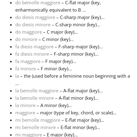
do bemolle maggiore
– C-flat major (key,
enharmonically equivalent to B ...
Français
do diesis maggiore
– C-sharp major (key)...
do diesis minore
– C-sharp minor (key)...
do maggiore
– C major (key)...
한국어
do minore
– C minor (key)...
fa diesis maggiore
– F-sharp major (key)...
हिन्दी
fa diesis minore
– F-sharp minor (key)...
fa maggiore
– F major (key)...
fa minore
– F minor (key)...
Italiano
la
– the (used before a feminine noun beginning with a
...
la bemolle maggiore
– A-flat major (key)...
日本語
la bemolle minore
– A-flat minor (key)...
la minore
– A minor (key)...
Polski
maggiore
– major (type of key, chord, or scale)...
mi bemolle maggiore
– E-flat major (key)...
mi bemolle minore
– E-flat minor (key)...
Português
mi maggiore
– E major (key)...