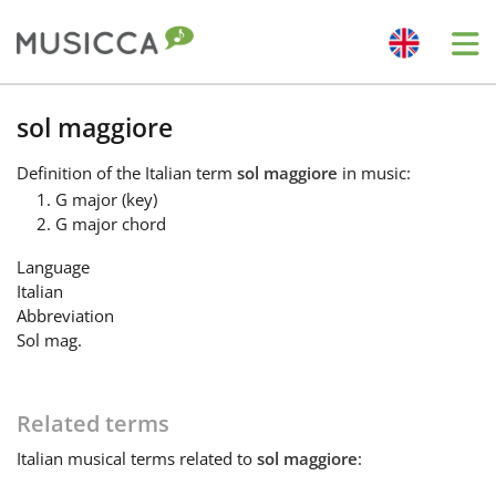
Me
Bahasa Indonesia
sol maggiore
Definition
of the Italian term
sol maggiore
in music:
Български
G major (key)
G major chord
Dansk
Language
Italian
Abbreviation
Deutsch
Sol mag.
English
Related terms
Italian
musical terms related to
sol maggiore
:
Español