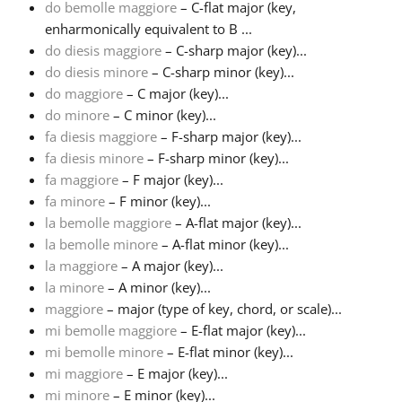
do bemolle maggiore
– C-flat major (key,
enharmonically equivalent to B ...
Français
do diesis maggiore
– C-sharp major (key)...
do diesis minore
– C-sharp minor (key)...
do maggiore
– C major (key)...
한국어
do minore
– C minor (key)...
fa diesis maggiore
– F-sharp major (key)...
हिन्दी
fa diesis minore
– F-sharp minor (key)...
fa maggiore
– F major (key)...
fa minore
– F minor (key)...
Italiano
la bemolle maggiore
– A-flat major (key)...
la bemolle minore
– A-flat minor (key)...
la maggiore
– A major (key)...
日本語
la minore
– A minor (key)...
maggiore
– major (type of key, chord, or scale)...
Polski
mi bemolle maggiore
– E-flat major (key)...
mi bemolle minore
– E-flat minor (key)...
mi maggiore
– E major (key)...
Português
mi minore
– E minor (key)...