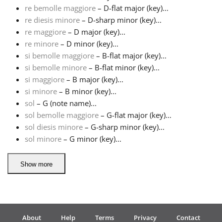
re bemolle maggiore
– D-flat major (key)...
re diesis minore
– D-sharp minor (key)...
Русский
re maggiore
– D major (key)...
re minore
– D minor (key)...
Svenska
si bemolle maggiore
– B-flat major (key)...
si bemolle minore
– B-flat minor (key)...
si maggiore
– B major (key)...
Tiếng Việt
si minore
– B minor (key)...
sol
– G (note name)...
sol bemolle maggiore
– G-flat major (key)...
Türkçe
sol diesis minore
– G-sharp minor (key)...
sol minore
– G minor (key)...
Українська
Show more
简体中文
繁體中文
About
Help
Terms
Privacy
Contact