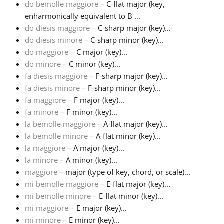
do bemolle maggiore
– C-flat major (key,
enharmonically equivalent to B ...
Français
do diesis maggiore
– C-sharp major (key)...
do diesis minore
– C-sharp minor (key)...
do maggiore
– C major (key)...
한국어
do minore
– C minor (key)...
fa diesis maggiore
– F-sharp major (key)...
हिन्दी
fa diesis minore
– F-sharp minor (key)...
fa maggiore
– F major (key)...
fa minore
– F minor (key)...
Italiano
la bemolle maggiore
– A-flat major (key)...
la bemolle minore
– A-flat minor (key)...
la maggiore
– A major (key)...
日本語
la minore
– A minor (key)...
maggiore
– major (type of key, chord, or scale)...
Polski
mi bemolle maggiore
– E-flat major (key)...
mi bemolle minore
– E-flat minor (key)...
mi maggiore
– E major (key)...
Português
mi minore
– E minor (key)...