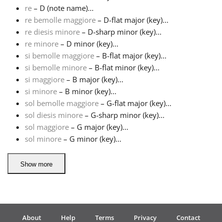
re
– D (note name)...
re bemolle maggiore
– D-flat major (key)...
Русский
re diesis minore
– D-sharp minor (key)...
re minore
– D minor (key)...
Svenska
si bemolle maggiore
– B-flat major (key)...
si bemolle minore
– B-flat minor (key)...
si maggiore
– B major (key)...
Tiếng Việt
si minore
– B minor (key)...
sol bemolle maggiore
– G-flat major (key)...
sol diesis minore
– G-sharp minor (key)...
Türkçe
sol maggiore
– G major (key)...
sol minore
– G minor (key)...
Українська
Show more
简体中文
繁體中文
About
Help
Terms
Privacy
Contact