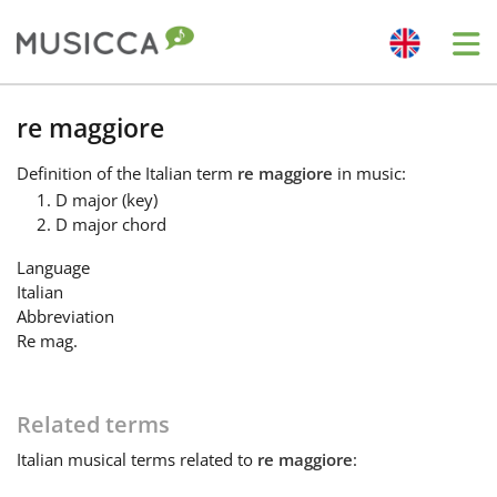
Me
Bahasa Indonesia
re maggiore
Definition
of the Italian term
re maggiore
in music:
Български
D major (key)
D major chord
Dansk
Language
Italian
Abbreviation
Deutsch
Re mag.
English
Related terms
Italian
musical terms related to
re maggiore
:
Español