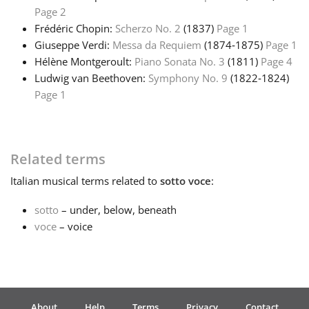
Page 2
Русский
Frédéric Chopin:
Scherzo No. 2
(1837)
Page 1
Giuseppe Verdi:
Messa da Requiem
(1874‑1875)
Page 1
Hélène Montgeroult:
Piano Sonata No. 3
(1811)
Page 4
Svenska
Ludwig van Beethoven:
Symphony No. 9
(1822‑1824)
Page 1
Tiếng Việt
Related terms
Türkçe
Italian
musical terms related to
sotto voce
:
Українська
sotto
– under, below, beneath
voce
– voice
简体中文
繁體中文
About
Help
Terms
Privacy
Contact