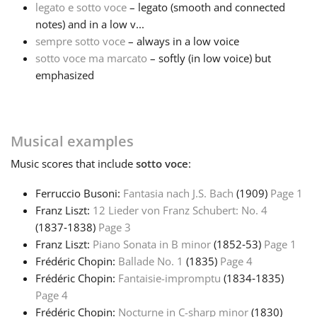
legato e sotto voce
– legato (smooth and connected
notes) and in a low v...
Français
sempre sotto voce
– always in a low voice
sotto voce ma marcato
– softly (in low voice) but
한국어
emphasized
हिन्दी
Musical examples
Music
scores that include
sotto voce
:
Italiano
Ferruccio Busoni:
Fantasia nach J.S. Bach
(1909)
Page 1
日本語
Franz Liszt:
12 Lieder von Franz Schubert: No. 4
(1837‑1838)
Page 3
Franz Liszt:
Piano Sonata in B minor
(1852‑53)
Page 1
Polski
Frédéric Chopin:
Ballade No. 1
(1835)
Page 4
Frédéric Chopin:
Fantaisie-impromptu
(1834‑1835)
Page 4
Português
Frédéric Chopin:
Nocturne in C-sharp minor
(1830)