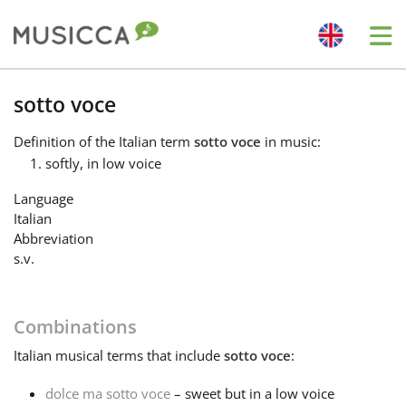
Me
Bahasa Indonesia
sotto voce
Definition
of the Italian term
sotto voce
in music:
Български
softly, in low voice
Language
Dansk
Italian
Abbreviation
s.v.
Deutsch
Combinations
English
Italian
musical terms that include
sotto voce
:
Español
dolce ma sotto voce
– sweet but in a low voice