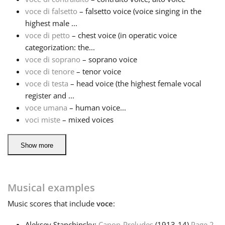
voce di falsetto
– falsetto voice (voice singing in the
highest male ...
voce di petto
– chest voice (in operatic voice
categorization: the...
voce di soprano
– soprano voice
voce di tenore
– tenor voice
voce di testa
– head voice (the highest female vocal
register and ...
voce umana
– human voice...
voci miste
– mixed voices
Show more
Musical examples
Music
scores that include
voce
:
Aleksey Stanchinsky:
Canon-Preludes
(1913‑14)
Page 2