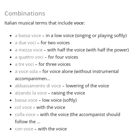
Français
Combinations
Italian
musical terms that include
voce
:
한국어
a bassa voce
– in a low voice (singing or playing softly)
a due voci
– for two voices
a mezza voce
– with half the voice (with half the power)
हिन्दी
a quattro voci
– for four voices
a tre voci
– for three voices
Italiano
a voce sola
– for voice alone (without instrumental
accompanimen...
abbassamento di voce
– lowering of the voice
日本語
alzando la voce
– raising the voice
bassa voce
– low voice (softly)
col voce
– with the voice
Polski
colla voce
– with the voice (the accompanist should
follow the ...
Português
con voce
– with the voice