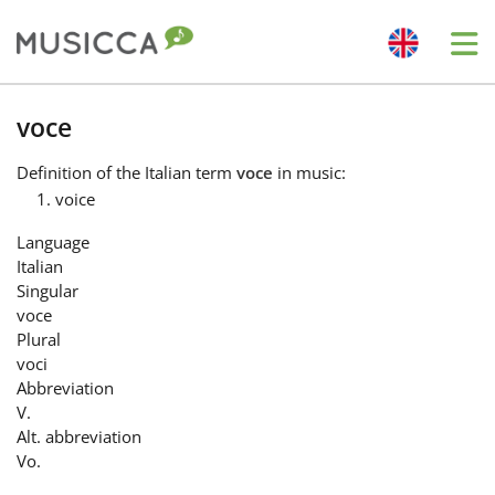
Me
Bahasa Indonesia
voce
Definition
of the Italian term
voce
in music:
Български
voice
Language
Dansk
Italian
Singular
voce
Deutsch
Plural
voci
Abbreviation
English
V.
Alt. abbreviation
Vo.
Español