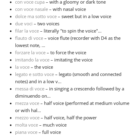
con voce cupa
– with a gloomy or dark tone
con voce nasale
– with nasal voice
Русский
dolce ma sotto voce
– sweet but in a low voice
due voci
– two voices
filar la voce
– literally "to spin the voice"...
Svenska
flauto di voce
– voice flute (recorder with D4 as the
lowest note, ...
Tiếng Việt
forzare la voce
– to force the voice
imitando la voce
– imitating the voice
la voce
– the voice
Türkçe
legato e sotto voce
– legato (smooth and connected
notes) and in a low v...
messa di voce
– in singing a crescendo followed by a
Українська
diminuendo on...
mezza voce
– half voice (performed at medium volume
简体中文
or with hal...
mezzo voce
– half voice, half the power
molta voce
– much voice
繁體中文
piana voce
– full voice