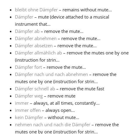
bleibt ohne Dämpfer
– remains without mute...
Français
Dämpfer
– mute (device attached to a musical
instrument that...
Dämpfer ab
– remove the mute...
한국어
Dämpfer abnehmen
– remove the mute...
Dämpfer absetzen
– remove the mute...
हिन्दी
Dämpfer allmählich ab
– remove the mutes one by one
(instruction for strin...
Dämpfer fort
– remove the mute...
Italiano
Dämpfer nach und nach abnehmen
– remove the
mutes one by one (instruction for strin...
Dämpfer schnell ab
– remove the mute fast
日本語
Dämpfer weg
– remove mute
immer
– always, at all times, constantly...
Polski
immer offen
– always open...
kein Dämpfer
– without mute...
nehmen nach und nach die Dämpfer
– remove the
Português
mutes one by one (instruction for strin...