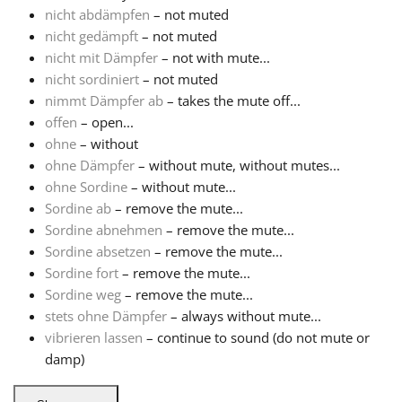
nicht abdämpfen
– not muted
nicht gedämpft
– not muted
Русский
nicht mit Dämpfer
– not with mute...
nicht sordiniert
– not muted
Svenska
nimmt Dämpfer ab
– takes the mute off...
offen
– open...
ohne
– without
Tiếng Việt
ohne Dämpfer
– without mute, without mutes...
ohne Sordine
– without mute...
Sordine ab
– remove the mute...
Türkçe
Sordine abnehmen
– remove the mute...
Sordine absetzen
– remove the mute...
Українська
Sordine fort
– remove the mute...
Sordine weg
– remove the mute...
stets ohne Dämpfer
– always without mute...
简体中文
vibrieren lassen
– continue to sound (do not mute or
damp)
繁體中文