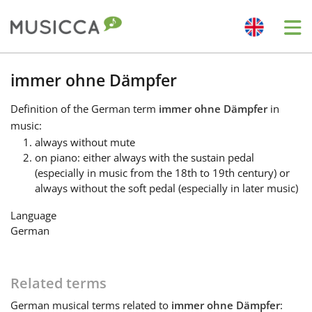
Me
Bahasa Indonesia
immer ohne Dämpfer
Definition
of the German term
immer ohne Dämpfer
in
Български
music:
always without mute
on piano: either always with the sustain pedal
Dansk
(especially in music from the 18th to 19th century) or
always without the soft pedal (especially in later music)
Deutsch
Language
German
English
Related terms
Español
German
musical terms related to
immer ohne Dämpfer
: