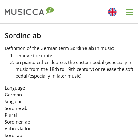
Me
Bahasa Indonesia
Sordine ab
Definition
of the German term
Sordine ab
in music:
Български
remove the mute
on piano: either depress the sustain pedal (especially in
music from the 18th to 19th century) or release the soft
Dansk
pedal (especially in later music)
Language
Deutsch
German
Singular
Sordine ab
English
Plural
Sordinen ab
Abbreviation
Español
Sord. ab