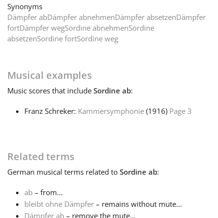
Synonyms
Dämpfer ab
Dämpfer abnehmen
Dämpfer absetzen
Dämpfer
Français
fort
Dämpfer weg
Sordine abnehmen
Sordine
absetzen
Sordine fort
Sordine weg
한국어
Musical examples
हिन्दी
Music
scores that include
Sordine ab
:
Franz Schreker:
Kammersymphonie
(1916)
Page 3
Italiano
日本語
Related terms
German
musical terms related to
Sordine ab
:
Polski
ab
– from...
bleibt ohne Dämpfer
– remains without mute...
Português
Dämpfer ab
– remove the mute...