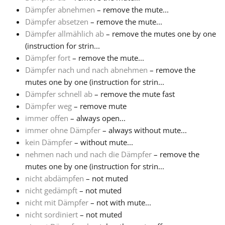
Dämpfer abnehmen
– remove the mute...
Русский
Dämpfer absetzen
– remove the mute...
Dämpfer allmählich ab
– remove the mutes one by one
(instruction for strin...
Svenska
Dämpfer fort
– remove the mute...
Dämpfer nach und nach abnehmen
– remove the
mutes one by one (instruction for strin...
Tiếng Việt
Dämpfer schnell ab
– remove the mute fast
Dämpfer weg
– remove mute
Türkçe
immer offen
– always open...
immer ohne Dämpfer
– always without mute...
kein Dämpfer
– without mute...
Українська
nehmen nach und nach die Dämpfer
– remove the
mutes one by one (instruction for strin...
nicht abdämpfen
– not muted
简体中文
nicht gedämpft
– not muted
nicht mit Dämpfer
– not with mute...
繁體中文
nicht sordiniert
– not muted