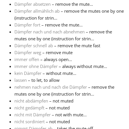
Dämpfer absetzen
– remove the mute...
Dämpfer allmählich ab
– remove the mutes one by one
Français
(instruction for strin...
Dämpfer fort
– remove the mute...
한국어
Dämpfer nach und nach abnehmen
– remove the
mutes one by one (instruction for strin...
Dämpfer schnell ab
– remove the mute fast
हिन्दी
Dämpfer weg
– remove mute
immer offen
– always open...
immer ohne Dämpfer
– always without mute...
Italiano
kein Dämpfer
– without mute...
lassen
– to let, to allow
日本語
nehmen nach und nach die Dämpfer
– remove the
mutes one by one (instruction for strin...
nicht abdämpfen
– not muted
Polski
nicht gedämpft
– not muted
nicht mit Dämpfer
– not with mute...
nicht sordiniert
– not muted
Português
nimmt Dämpfer ab
– takes the mute off...