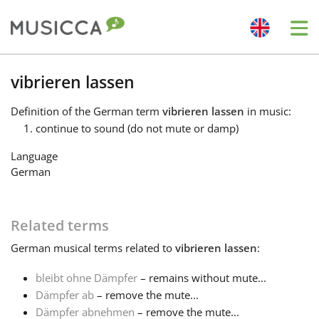
Me
Bahasa Indonesia
vibrieren lassen
Definition
of the German term
vibrieren lassen
in music:
Български
continue to sound (do not mute or damp)
Language
Dansk
German
Deutsch
Related terms
German
musical terms related to
vibrieren lassen
:
English
bleibt ohne Dämpfer
– remains without mute...
Dämpfer ab
– remove the mute...
Español
Dämpfer abnehmen
– remove the mute...