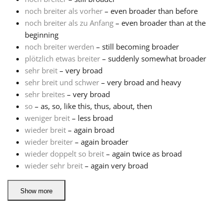
noch breiter als vorher
– even broader than before
Русский
noch breiter als zu Anfang
– even broader than at the
beginning
noch breiter werden
– still becoming broader
Svenska
plötzlich etwas breiter
– suddenly somewhat broader
sehr breit
– very broad
sehr breit und schwer
– very broad and heavy
Tiếng Việt
sehr breites
– very broad
so
– as, so, like this, thus, about, then
Türkçe
weniger breit
– less broad
wieder breit
– again broad
wieder breiter
– again broader
Українська
wieder doppelt so breit
– again twice as broad
wieder sehr breit
– again very broad
简体中文
Show more
繁體中文