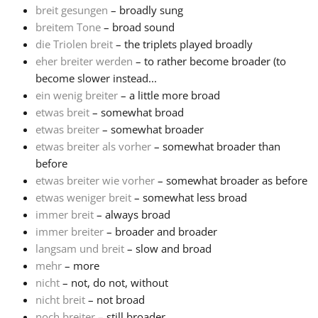
breit gesungen
– broadly sung
breitem Tone
– broad sound
Français
die Triolen breit
– the triplets played broadly
eher breiter werden
– to rather become broader (to
한국어
become slower instead...
ein wenig breiter
– a little more broad
etwas breit
– somewhat broad
हिन्दी
etwas breiter
– somewhat broader
etwas breiter als vorher
– somewhat broader than
before
Italiano
etwas breiter wie vorher
– somewhat broader as before
etwas weniger breit
– somewhat less broad
日本語
immer breit
– always broad
immer breiter
– broader and broader
langsam und breit
– slow and broad
Polski
mehr
– more
nicht
– not, do not, without
nicht breit
– not broad
Português
noch breiter
– still broader