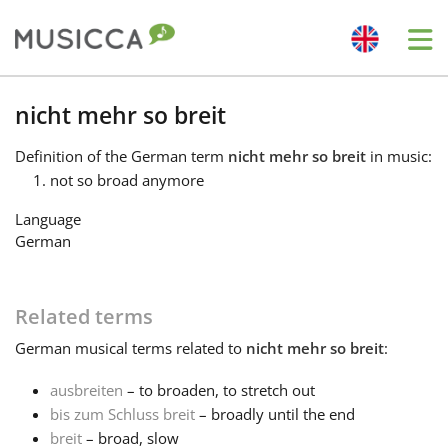
Me
Bahasa Indonesia
nicht mehr so breit
Definition
of the German term
nicht mehr so breit
in music:
Български
not so broad anymore
Language
Dansk
German
Deutsch
Related terms
German
musical terms related to
nicht mehr so breit
:
English
ausbreiten
– to broaden, to stretch out
bis zum Schluss breit
– broadly until the end
Español
breit
– broad, slow