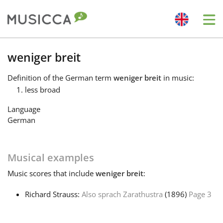
Me
Bahasa Indonesia
weniger breit
Definition
of the German term
weniger breit
in music:
Български
less broad
Language
Dansk
German
Deutsch
Musical examples
Music
scores that include
weniger breit
:
English
Richard Strauss:
Also sprach Zarathustra
(1896)
Page 3
Español