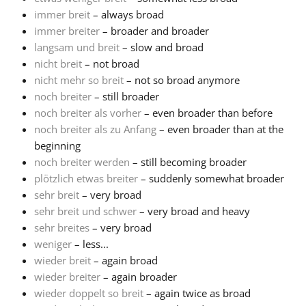
immer breit
– always broad
Русский
immer breiter
– broader and broader
langsam und breit
– slow and broad
nicht breit
– not broad
Svenska
nicht mehr so breit
– not so broad anymore
noch breiter
– still broader
noch breiter als vorher
– even broader than before
Tiếng Việt
noch breiter als zu Anfang
– even broader than at the
beginning
Türkçe
noch breiter werden
– still becoming broader
plötzlich etwas breiter
– suddenly somewhat broader
sehr breit
– very broad
Українська
sehr breit und schwer
– very broad and heavy
sehr breites
– very broad
weniger
– less...
简体中文
wieder breit
– again broad
wieder breiter
– again broader
繁體中文
wieder doppelt so breit
– again twice as broad