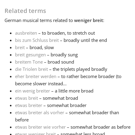
Related terms
Français
German
musical terms related to
weniger breit
:
한국어
ausbreiten
– to broaden, to stretch out
bis zum Schluss breit
– broadly until the end
breit
– broad, slow
हिन्दी
breit gesungen
– broadly sung
breitem Tone
– broad sound
die Triolen breit
– the triplets played broadly
Italiano
eher breiter werden
– to rather become broader (to
become slower instead...
日本語
ein wenig breiter
– a little more broad
etwas breit
– somewhat broad
etwas breiter
– somewhat broader
Polski
etwas breiter als vorher
– somewhat broader than
before
etwas breiter wie vorher
– somewhat broader as before
Português
etwas weniger breit
– somewhat less broad