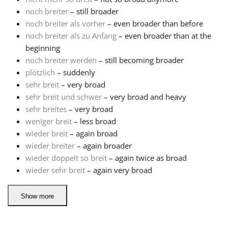
noch breiter
– still broader
Русский
noch breiter als vorher
– even broader than before
noch breiter als zu Anfang
– even broader than at the
beginning
Svenska
noch breiter werden
– still becoming broader
plötzlich
– suddenly
sehr breit
– very broad
Tiếng Việt
sehr breit und schwer
– very broad and heavy
sehr breites
– very broad
Türkçe
weniger breit
– less broad
wieder breit
– again broad
wieder breiter
– again broader
Українська
wieder doppelt so breit
– again twice as broad
wieder sehr breit
– again very broad
简体中文
Show more
繁體中文