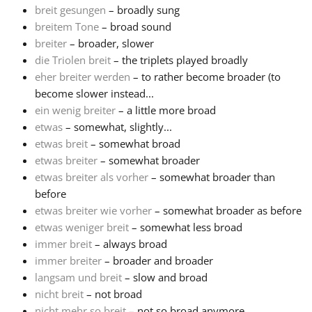
breit gesungen
– broadly sung
breitem Tone
– broad sound
Français
breiter
– broader, slower
die Triolen breit
– the triplets played broadly
한국어
eher breiter werden
– to rather become broader (to
become slower instead...
ein wenig breiter
– a little more broad
हिन्दी
etwas
– somewhat, slightly...
etwas breit
– somewhat broad
etwas breiter
– somewhat broader
Italiano
etwas breiter als vorher
– somewhat broader than
before
日本語
etwas breiter wie vorher
– somewhat broader as before
etwas weniger breit
– somewhat less broad
immer breit
– always broad
Polski
immer breiter
– broader and broader
langsam und breit
– slow and broad
nicht breit
– not broad
Português
nicht mehr so breit
– not so broad anymore