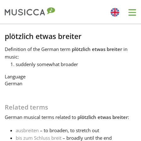
Me
Bahasa Indonesia
plötzlich etwas breiter
Definition
of the German term
plötzlich etwas breiter
in
Български
music:
suddenly somewhat broader
Dansk
Language
German
Deutsch
Related terms
English
German
musical terms related to
plötzlich etwas breiter
:
ausbreiten
– to broaden, to stretch out
Español
bis zum Schluss breit
– broadly until the end