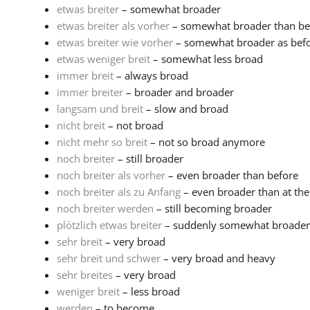
etwas breiter
– somewhat broader
etwas breiter als vorher
– somewhat broader than be
etwas breiter wie vorher
– somewhat broader as bef
etwas weniger breit
– somewhat less broad
immer breit
– always broad
immer breiter
– broader and broader
langsam und breit
– slow and broad
nicht breit
– not broad
nicht mehr so breit
– not so broad anymore
noch breiter
– still broader
noch breiter als vorher
– even broader than before
noch breiter als zu Anfang
– even broader than at the
noch breiter werden
– still becoming broader
plötzlich etwas breiter
– suddenly somewhat broader
sehr breit
– very broad
sehr breit und schwer
– very broad and heavy
sehr breites
– very broad
weniger breit
– less broad
werden
– to become