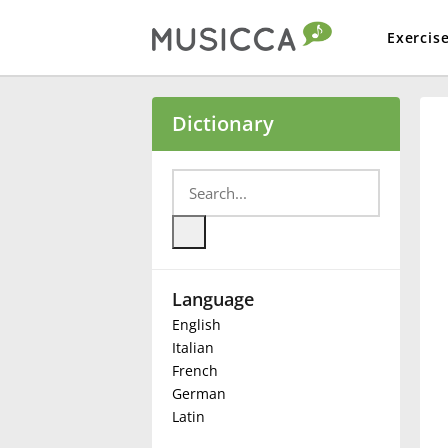
Exercis
Bahasa Indonesia
Dictionary
Български
Dansk
Language
Deutsch
English
Italian
English
French
German
Latin
Español