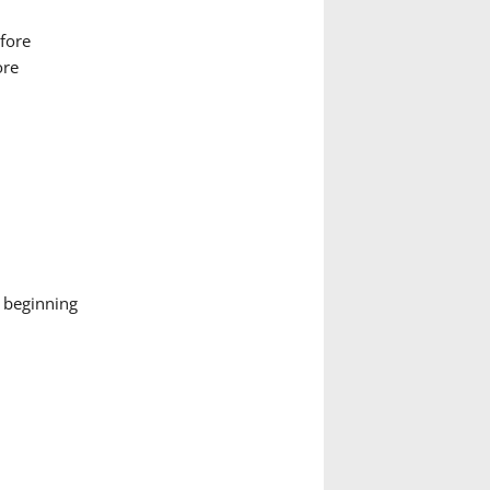
fore
ore
 beginning