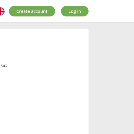
Create account
Log in
sic:
)