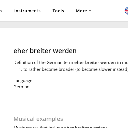
es
Instruments
Tools
More
eher breiter werden
Definition
of the German term
eher breiter werden
in mu
to rather become broader (to become slower instead
Language
German
Musical examples
Music
scores that include
eher breiter werden
: