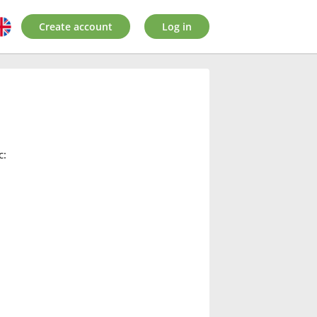
Create account
Log in
c: