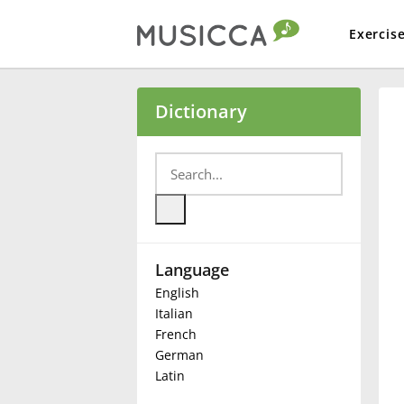
Exercis
Bahasa Indonesia
Dictionary
Български
Dansk
Language
Deutsch
English
Italian
English
French
German
Latin
Español