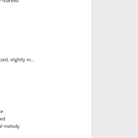
ry marked
ed, slightly m...
le
ted
al melody