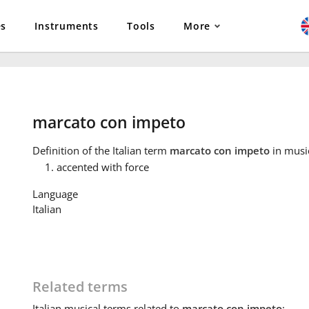
es
Instruments
Tools
More
marcato con impeto
Definition
of the Italian term
marcato con impeto
in musi
accented with force
Language
Italian
Related terms
Italian
musical terms related to
marcato con impeto
: