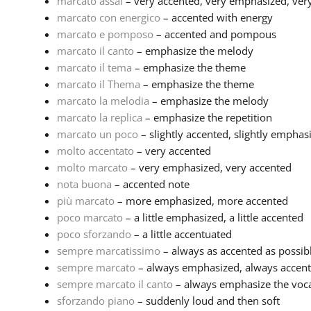
marcato assai
– very accented, very emphasized, ve
marcato con energico
– accented with energy
marcato e pomposo
– accented and pompous
marcato il canto
– emphasize the melody
marcato il tema
– emphasize the theme
marcato il Thema
– emphasize the theme
marcato la melodia
– emphasize the melody
marcato la replica
– emphasize the repetition
marcato un poco
– slightly accented, slightly emphasiz
molto accentato
– very accented
molto marcato
– very emphasized, very accented
nota buona
– accented note
più marcato
– more emphasized, more accented
poco marcato
– a little emphasized, a little accented
poco sforzando
– a little accentuated
sempre marcatissimo
– always as accented as possib
sempre marcato
– always emphasized, always accen
sempre marcato il canto
– always emphasize the voc
sforzando piano
– suddenly loud and then soft