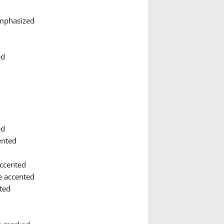
emphasized
ed
ed
ented
accented
le accented
ted