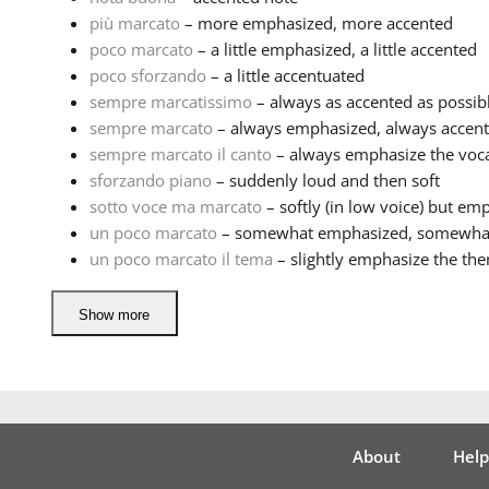
più marcato
– more emphasized, more accented
poco marcato
– a little emphasized, a little accented
poco sforzando
– a little accentuated
sempre marcatissimo
– always as accented as possib
sempre marcato
– always emphasized, always accen
sempre marcato il canto
– always emphasize the voc
sforzando piano
– suddenly loud and then soft
sotto voce ma marcato
– softly (in low voice) but em
un poco marcato
– somewhat emphasized, somewhat
un poco marcato il tema
– slightly emphasize the th
Show more
About
Help