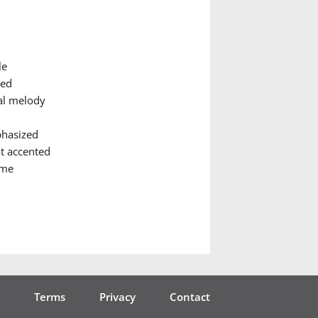
le
ted
al melody
phasized
 accented
eme
Terms
Privacy
Contact