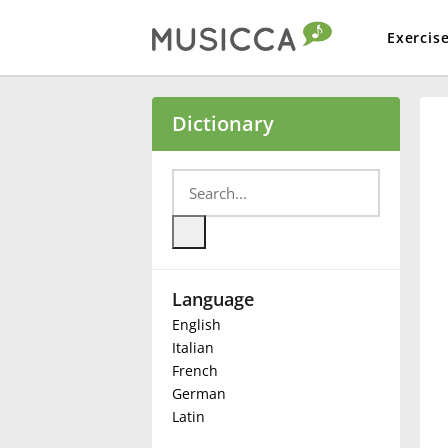
Exercis
Bahasa Indonesia
Dictionary
Български
Dansk
Language
Deutsch
English
Italian
English
French
German
Latin
Español