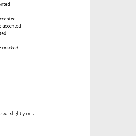
ented
accented
le accented
ted
ry marked
ed, slightly m...