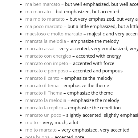
ma ben marcato
– but well emphasized, but well acc
ma marcato
– but emphasized, but accented
ma molto marcato
– but very emphasized, but very 
ma poco marcato
– but a little emphasized, but a litt
maestoso e molto marcato
– majestic and very accen
marcata la melodia
– emphasize the melody
marcato assai
– very accented, very emphasized, ve
marcato con energico
– accented with energy
marcato con impeto
– accented with force
marcato e pomposo
– accented and pompous
marcato il canto
– emphasize the melody
marcato il tema
– emphasize the theme
marcato il Thema
– emphasize the theme
marcato la melodia
– emphasize the melody
marcato la replica
– emphasize the repetition
marcato un poco
– slightly accented, slightly emphasiz
molto
– very, much, a lot
molto marcato
– very emphasized, very accented
nota buona
– accented note