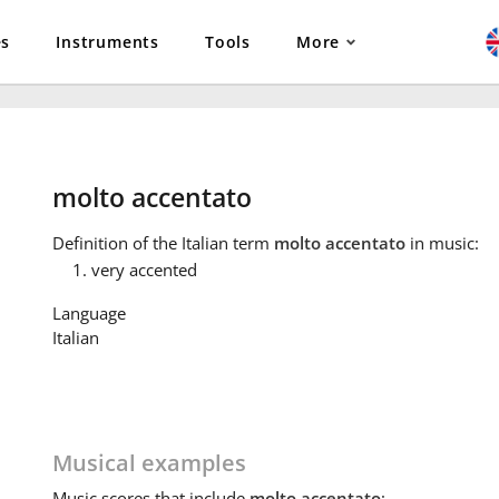
es
Instruments
Tools
More
molto accentato
Definition
of the Italian term
molto accentato
in music:
very accented
Language
Italian
Musical examples
Music
scores that include
molto accentato
: