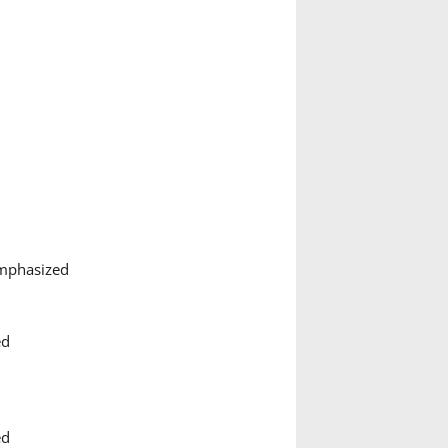
emphasized
ed
ed